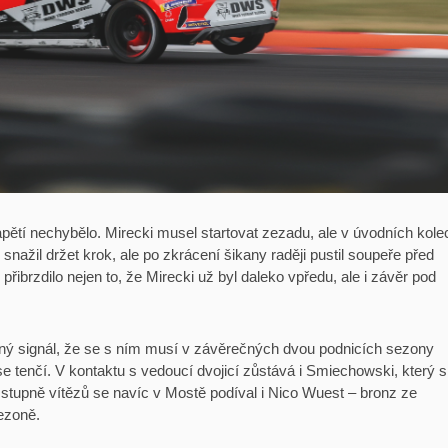
apětí nechybělo. Mirecki musel startovat zezadu, ale v úvodních kole
e snažil držet krok, ale po zkrácení šikany raději pustil soupeře před
řibrzdilo nejen to, že Mirecki už byl daleko vpředu, ale i závěr pod
jasný signál, že se s ním musí v závěrečných dvou podnicích sezony
e tenčí. V kontaktu s vedoucí dvojicí zůstává i Smiechowski, který s
 stupně vítězů se navíc v Mostě podíval i Nico Wuest – bronz ze
ezoně.