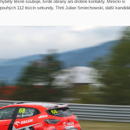
běly těsné souboje, tvrdé obrany ani drobné kontakty. Mirecki si
pouhých 112 tisícin sekundy. Třetí Julian Smiechowski, další kandidá