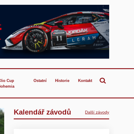
Clio Cup
Ostatní
Historie
Kontakt
Bohemia
Kalendář závodů
Další závody