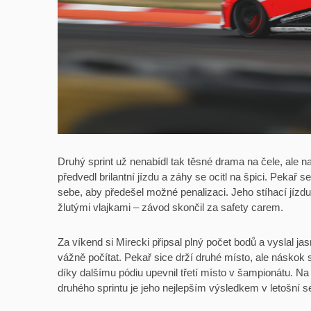
Druhý sprint už nenabídl tak těsné drama na čele, ale n
předvedl brilantní jízdu a záhy se ocitl na špici. Pekař s
sebe, aby předešel možné penalizaci. Jeho stíhací jízdu p
žlutými vlajkami – závod skončil za safety carem.
Za víkend si Mirecki připsal plný počet bodů a vyslal 
vážně počítat. Pekař sice drží druhé místo, ale náskok s
díky dalšímu pódiu upevnil třetí místo v šampionátu. Na
druhého sprintu je jeho nejlepším výsledkem v letošní s