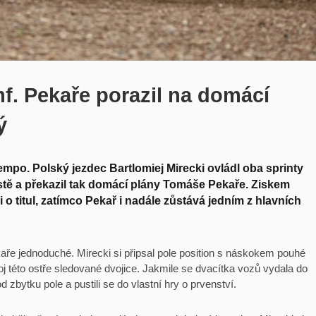
umf. Pekaře porazil na domácí
ý
mpo. Polský jezdec Bartlomiej Mirecki ovládl oba sprinty
tě a překazil tak domácí plány Tomáše Pekaře. Ziskem
i o titul, zatímco Pekař i nadále zůstává jedním z hlavních
ekaře jednoduché. Mirecki si připsal pole position s náskokem pouhé
 této ostře sledované dvojice. Jakmile se dvacítka vozů vydala do
 zbytku pole a pustili se do vlastní hry o prvenství.