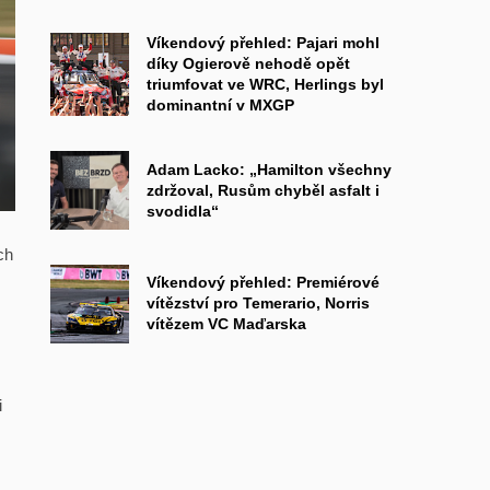
Víkendový přehled: Pajari mohl
díky Ogierově nehodě opět
triumfovat ve WRC, Herlings byl
dominantní v MXGP
Adam Lacko: „Hamilton všechny
zdržoval, Rusům chyběl asfalt i
svodidla“
ch
Víkendový přehled: Premiérové
vítězství pro Temerario, Norris
vítězem VC Maďarska
i