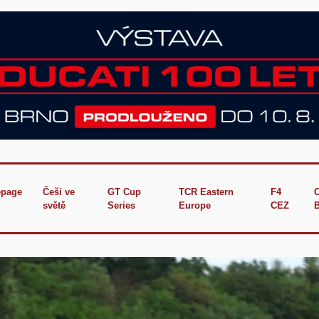
page
Češi ve
GT Cup
TCR Eastern
F4
světě
Series
Europe
CEZ