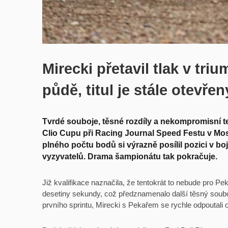
Mirecki přetavil tlak v tri
půdě, titul je stále otevřen
Tvrdé souboje, těsné rozdíly a nekompromisní te
Clio Cupu při Racing Journal Speed Festu v Mos
plného počtu bodů si výrazně posílil pozici v boj
vyzyvatelů. Drama šampionátu tak pokračuje.
Již kvalifikace naznačila, že tentokrát to nebude pro P
desetiny sekundy, což předznamenalo další těsný souboj
prvního sprintu, Mirecki s Pekařem se rychle odpoutali od