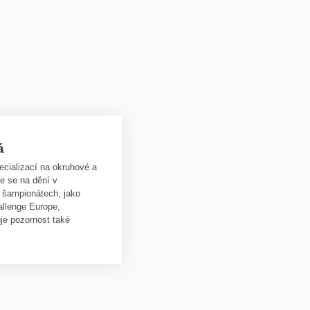
á
ecializací na okruhové a
e se na dění v
 šampionátech, jako
llenge Europe,
je pozornost také