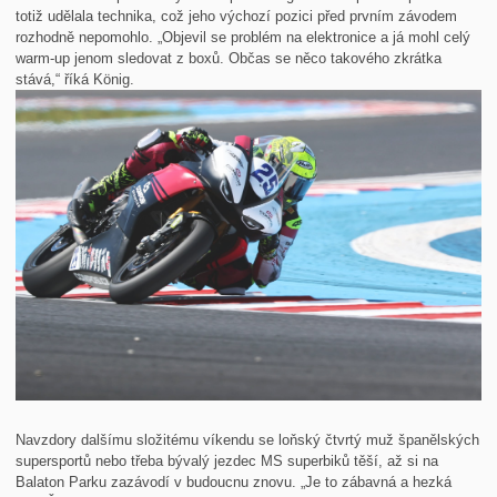
totiž udělala technika, což jeho výchozí pozici před prvním závodem
rozhodně nepomohlo. „Objevil se problém na elektronice a já mohl celý
warm-up jenom sledovat z boxů. Občas se něco takového zkrátka
stává,“ říká König.
Navzdory dalšímu složitému víkendu se loňský čtvrtý muž španělských
supersportů nebo třeba bývalý jezdec MS superbiků těší, až si na
Balaton Parku zazávodí v budoucnu znovu. „Je to zábavná a hezká