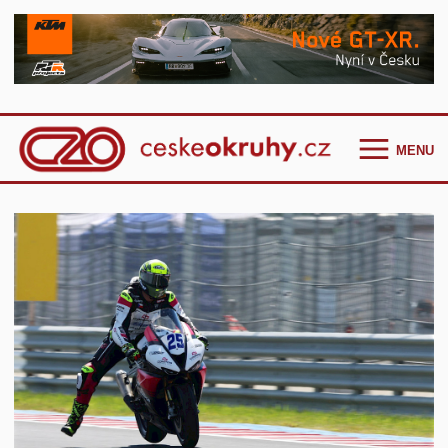
MENU
Homepage
Češi ve světě
GT Cup Series
TCR Eastern Europe
F4 CEZ
Clio Cup Bohemia
Ostatní