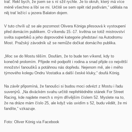
trať. Řekl bych, že jsem se s ní sžil rychle. Je to okruh, který má více
méně všechno a líbí se mi. Určitě se sem opět rád podívám,“ udělala na
něj trať ležící u jezera Balaton dojem.
V tuto chvíli už se ale pozornost Olivera Königa přesouvá k vystoupení
před domácím publikem. O víkendu 15.-17. května se totiž mistrovství
světa superbiků a jeho doprovodné kategorie představí na Autodromu
Most. Pražský závodník už se nemůže dočkat domácího publika.
„Moc se do Mostu těším. Doufám, že to bude ten víkend, kdy to
konečně prolomím. Přijede mě podpořit i rodina a snad přijde co největší
množství fanoušků a potáhnou nás dopředu. Nejenom mě, ale i mého
týmového kolegu Ondru Vostatka a další české kluky,“ doufá König.
Na závěr připomíná, že fanoušci si budou moci odvézt z Mostu i řadu
suvenýrů. „Na diváckém svahu určitě nepřehlédněte stánek For Street
Racing, kde najdete merch s mým dřívějším číslem 52. Myslete na to,
že na dráze mám číslo 25, ale když vás uvidím s 52, budu vědět, že mi
fandíte,“ vzkazuje.
Foto: Oliver König via Facebook