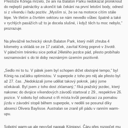
Přestože Königa mrzelo, že ani na Balaton Parku nedokázal proniknout
do nejlepší patnáctky a ukončit tak čekání na první letošní body, odnesl
si z víkendu i řadu pozitiv. „Myslím si, že se na motorce cítím stále
lépe. Ve třetím a čtvrtém sektoru se nám nevedlo vůbec špatně a také
v rychlých pasážích už to je docela slušné, i když těch tu moc nebylo,“
prozrazuje.
Na převážně technický okruh Balaton Park, který měří zhruba 4
kilometry a skládá se ze 17 zatáček, zavítal König poprvé v životě.
V pátečním tréninku sice potkal 24letého jezdce pád, přesto probíhalo
seznamování s do té doby neznámým územím pozitivně.
„Sedlo mi to tu. V pátek jsem byl schopen držet obstojné tempo,“ byl
König na začátku optimistou. V superpole z toho pro něj ale přesto byl
až 27. čas. „Nedokázali jsme udělat takový pokrok, jaký jsme
očekávali. Byl jsem z toho dost zklamaný,“ říká pražský jezdec, který
nakonec do dvojice víkendových závodů startoval z 29., respektive 26.
pozice. V sobotu byl odsunut o tři místa kvůli penalizaci za pomalou
jízdu v závodní stopě během superpole, v neděli se posunul díky
absenci Olivera Baylisse. Australan se zranil při pádu v ranním warm-
upu.
Sobotní warm-up ale nevyšel naopak Königovi. Čáru přes rozpočet mu