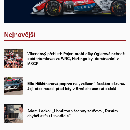
Nejnovější
Víkendový přehled: Pajari mohl díky Ogierově nehodě
opět triumfovat ve WRC, Herlings byl dominantní v
MXGP
Ella Häkkinenová poprvé na „velkém“ českém okruhu.
Její otec musel před lety v Brně skousnout defekt
Adam Lacko: „Hamilton všechny zdržoval, Rusům
chyběl asfalt i svodidla“