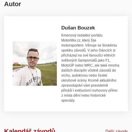
Autor
Dušan Bouzek
Kmenový redaktor portálu
MotorMix.cz, který žije
motorsportem. Věnuje se širokému
spektru závodů. V jeho článcích si
přicházejí na své fanoušci elitních
světových šampionátů jako F1,
MotoGP nebo WRC, ale také mnoha
dalších disciplín včetně závodů do
vrchu, autokrosu nebo české
okruhové scény. Kromě aktuálního
zpravodajství vám pravidelně
přináší i exkluzivní rozhovory přímo
z místa dění nebo historické
speciály.
Kalendář závodů
Další závody