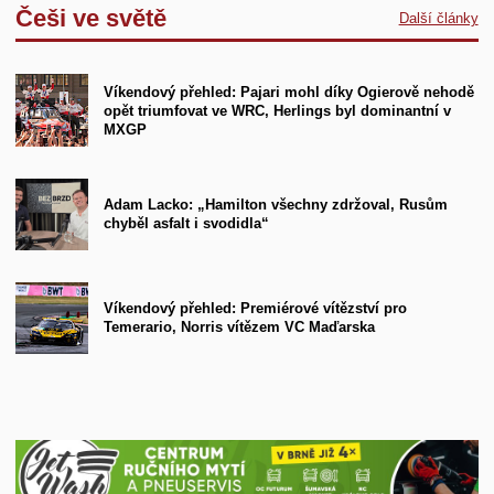
Češi ve světě
Další články
Víkendový přehled: Pajari mohl díky Ogierově nehodě
opět triumfovat ve WRC, Herlings byl dominantní v
MXGP
Adam Lacko: „Hamilton všechny zdržoval, Rusům
chyběl asfalt i svodidla“
Víkendový přehled: Premiérové vítězství pro
Temerario, Norris vítězem VC Maďarska