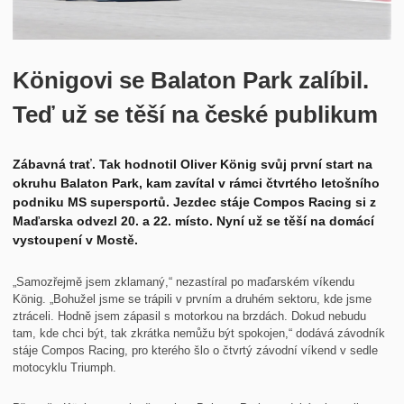
Historie
Kontakt
Königovi se Balaton Park zalíbil.
Teď už se těší na české publikum
Zábavná trať. Tak hodnotil Oliver König svůj první start na
okruhu Balaton Park, kam zavítal v rámci čtvrtého letošního
podniku MS supersportů. Jezdec stáje Compos Racing si z
Maďarska odvezl 20. a 22. místo. Nyní už se těší na domácí
vystoupení v Mostě.
„Samozřejmě jsem zklamaný,“ nezastíral po maďarském víkendu
König. „Bohužel jsme se trápili v prvním a druhém sektoru, kde jsme
ztráceli. Hodně jsem zápasil s motorkou na brzdách. Dokud nebudu
tam, kde chci být, tak zkrátka nemůžu být spokojen,“ dodává závodník
stáje Compos Racing, pro kterého šlo o čtvrtý závodní víkend v sedle
motocyklu Triumph.