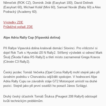
Němeček (ROK CZ), Dominik Jirák (Easykart 100), David Dolinek
(Easykart 60), Michael Kolář (Mini 60), Samuel Novák (Baby 60) a Alex
Podracký (Academy 60).
Výsledky ZDE
Průběžné pořadí ZDE
Alpe Adria Rally Cup (Vipavská dolina)
Při Rallye Vipavská dolina kralovali domácí Slovinci. Pro vítězství si
dojel Rok Turk s Hyundai i20 N Rally2. Stříbrný výsledek si odnesl Mark
Škulj (Škoda Fabia RS Rally2) a třetí místo zaznamenal Grega Kravos
(Citroën C3 Rally2).
Český jezdec Tomáš Večerka (Opel Corsa Rally4) mohl stejně jako při
úvodním podniku v Chorvatsku odjíždět spokojen. V hodnocení Alpe
Adria Rally Cupu se závodník stáje GT2 Motorsport umístil na druhé
pozici. Stejně jako při první soutěži ho porazil János Szilágyi.
Druhý český účastník Tomáš Štuksa (Peugeot 208 Rally4) odstoupil
kvůli technickým problémům.