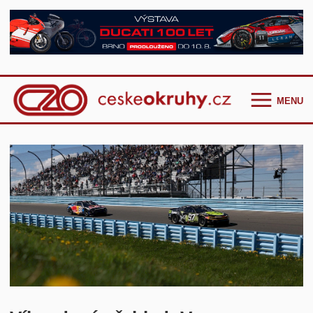
MENU
Homepage
Češi ve světě
GT Cup Series
TCR Eastern Europe
F4 CEZ
Clio Cup Bohemia
Ostatní