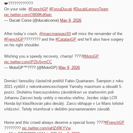
❤️‍????????????
On your side.
#FrenchGP
#ForzaDucati
#DucatiLenovoTeam
pic.twitter.com/O809Kd0wlc
— Ducati Corse (@ducaticorse)
May 9, 2026
After today’s crash,
@marcmarquez93
will miss the remainder of the
#FrenchGP
???????? and the
#CatalanGP
and he’ll also have surgery
on his right shoulder.
Wishing you a speedy recovery, champ! ????
#MotoGP
pic.twitter.com/iPZlv5ymCC
— MotoGP™???? (@MotoGP)
May 9, 2026
Domácí fanoušky částečně potěšil Fabio Quartararo. Šampion z roku
2021 vytěžil z nekonkurenceschopné Yamahy maximum a obsadil 5.
pozici. Druhému francouzskému závodníkovi ve startovním poli
Johannu Zarcovi body unikly o necelou vteřinu. Jezdec stáje LCR
Honda byl klasifikován jako desátý. Zarco obhajuje v Le Mans loňské
vítězství. Tehdy triumfoval v deštěm poznamenaném závodě.
Home and this crowd always deserve a special livery ????
#FrenchGP
????????
pic.twitter.com/jaHZrRKYVw