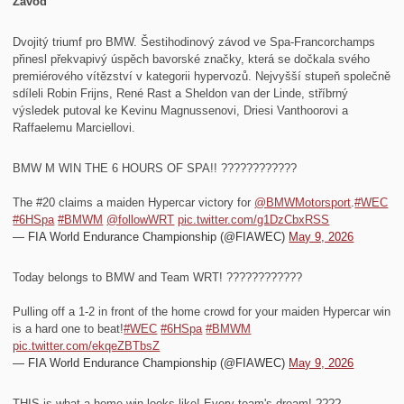
Závod
Dvojitý triumf pro BMW. Šestihodinový závod ve Spa-Francorchamps
přinesl překvapivý úspěch bavorské značky, která se dočkala svého
premiérového vítězství v kategorii hypervozů. Nejvyšší stupeň společně
sdíleli Robin Frijns, René Rast a Sheldon van der Linde, stříbrný
výsledek putoval ke Kevinu Magnussenovi, Driesi Vanthoorovi a
Raffaelemu Marciellovi.
BMW M WIN THE 6 HOURS OF SPA!! ????????????
The #20 claims a maiden Hypercar victory for
@BMWMotorsport
.
#WEC
#6HSpa
#BMWM
@followWRT
pic.twitter.com/g1DzCbxRSS
— FIA World Endurance Championship (@FIAWEC)
May 9, 2026
Today belongs to BMW and Team WRT! ????????????
Pulling off a 1-2 in front of the home crowd for your maiden Hypercar win
is a hard one to beat!
#WEC
#6HSpa
#BMWM
pic.twitter.com/ekqeZBTbsZ
— FIA World Endurance Championship (@FIAWEC)
May 9, 2026
THIS is what a home win looks like! Every team's dream! ????