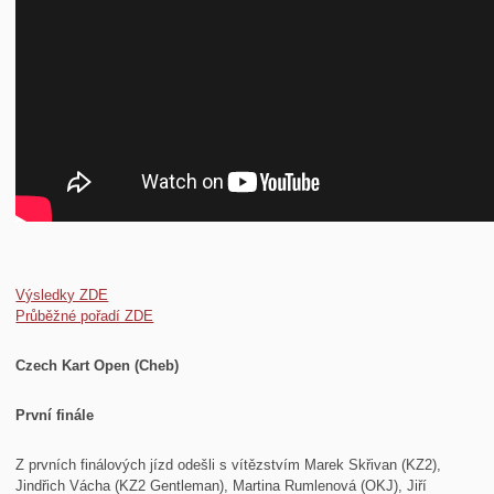
Výsledky ZDE
Průběžné pořadí ZDE
Czech Kart Open (Cheb)
První finále
Z prvních finálových jízd odešli s vítězstvím Marek Skřivan (KZ2),
Jindřich Vácha (KZ2 Gentleman), Martina Rumlenová (OKJ), Jiří