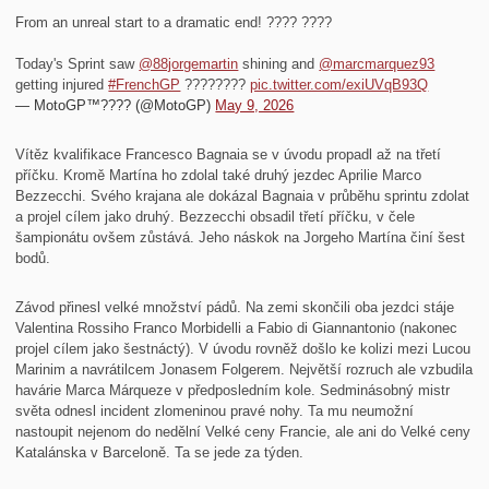
From an unreal start to a dramatic end! ???? ????
Today's Sprint saw
@88jorgemartin
shining and
@marcmarquez93
getting injured
#FrenchGP
????????
pic.twitter.com/exiUVqB93Q
— MotoGP™???? (@MotoGP)
May 9, 2026
Vítěz kvalifikace Francesco Bagnaia se v úvodu propadl až na třetí
příčku. Kromě Martína ho zdolal také druhý jezdec Aprilie Marco
Bezzecchi. Svého krajana ale dokázal Bagnaia v průběhu sprintu zdolat
a projel cílem jako druhý. Bezzecchi obsadil třetí příčku, v čele
šampionátu ovšem zůstává. Jeho náskok na Jorgeho Martína činí šest
bodů.
Závod přinesl velké množství pádů. Na zemi skončili oba jezdci stáje
Valentina Rossiho Franco Morbidelli a Fabio di Giannantonio (nakonec
projel cílem jako šestnáctý). V úvodu rovněž došlo ke kolizi mezi Lucou
Marinim a navrátilcem Jonasem Folgerem. Největší rozruch ale vzbudila
havárie Marca Márqueze v předposledním kole. Sedminásobný mistr
světa odnesl incident zlomeninou pravé nohy. Ta mu neumožní
nastoupit nejenom do nedělní Velké ceny Francie, ale ani do Velké ceny
Katalánska v Barceloně. Ta se jede za týden.