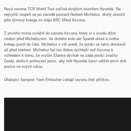
Nová sezona TCR World Tour začíná dvojitým triumfem Hyundai. Na
nejvyšší stupeň se po závodě postavil Norbert Michelisz, druhý skončil
jeho týmový kolega ze stáje BRC Mikel Azcona.
Z prvního místa vyrážel do závodu Azcona, který si v úvodu držel
vedení před Micheliszem. Ve druhém kole ale Španěl uhnul a svého
kolegu pustil do čela. Michelisz v cíli uvedl, že jezdci se takto domluvili
už před startem. Michelisz byl tou dobou rychlejší než Azcona a
vzhledem k tomu, že vozům Elantra dýchali na záda jezdci značky
Geely, došlo k prohození pozic, aby měl Hyundai šanci udržet první dvě
pozice ve svých rukou.
Úřadující šampion Yann Ehrlacher zahájil sezonu třetí příčkou.