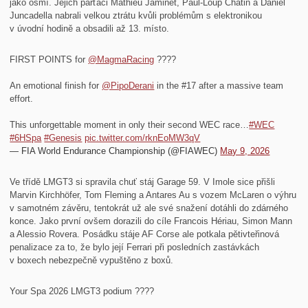
jako osmí. Jejich parťáci Mathieu Jaminet, Paul-Loup Chatin a Daniel
Juncadella nabrali velkou ztrátu kvůli problémům s elektronikou
v úvodní hodině a obsadili až 13. místo.
FIRST POINTS for
@MagmaRacing
????
An emotional finish for
@PipoDerani
in the #17 after a massive team
effort.
This unforgettable moment in only their second WEC race…
#WEC
#6HSpa
#Genesis
pic.twitter.com/rknEoMW3qV
— FIA World Endurance Championship (@FIAWEC)
May 9, 2026
Ve třídě LMGT3 si spravila chuť stáj Garage 59. V Imole sice přišli
Marvin Kirchhöfer, Tom Fleming a Antares Au s vozem McLaren o výhru
v samotném závěru, tentokrát už ale své snažení dotáhli do zdárného
konce. Jako první ovšem dorazili do cíle Francois Hériau, Simon Mann
a Alessio Rovera. Posádku stáje AF Corse ale potkala pětivteřinová
penalizace za to, že bylo její Ferrari při posledních zastávkách
v boxech nebezpečně vypuštěno z boxů.
Your Spa 2026 LMGT3 podium ????