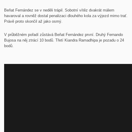
Beňat Fernández se v neděli trápil. Sobotní vítěz dvakrát málem
havaroval a rovněž dostal penalizaci dlouhého kola za výjezd mimo trať.
Právě proto skončil až jako osmý.
V průběžném pořadí zůstává Beňat Fernández první. Druhý Fernando
Bujosa na něj ztrácí 10 bodů. Třetí Kiandra Ramadhipa je pozadu o 24
bodů.