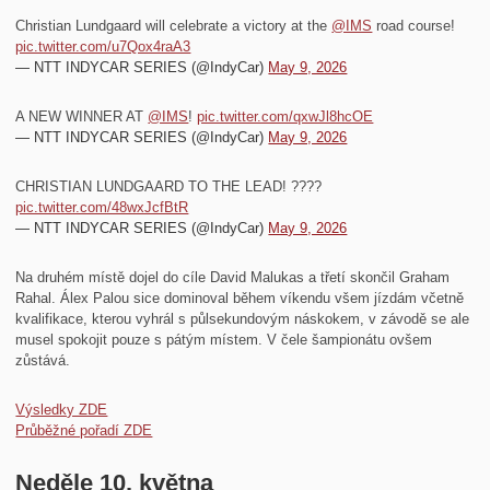
Christian Lundgaard will celebrate a victory at the
@IMS
road course!
pic.twitter.com/u7Qox4raA3
— NTT INDYCAR SERIES (@IndyCar)
May 9, 2026
A NEW WINNER AT
@IMS
!
pic.twitter.com/qxwJl8hcOE
— NTT INDYCAR SERIES (@IndyCar)
May 9, 2026
CHRISTIAN LUNDGAARD TO THE LEAD! ????
pic.twitter.com/48wxJcfBtR
— NTT INDYCAR SERIES (@IndyCar)
May 9, 2026
Na druhém místě dojel do cíle David Malukas a třetí skončil Graham
Rahal. Álex Palou sice dominoval během víkendu všem jízdám včetně
kvalifikace, kterou vyhrál s půlsekundovým náskokem, v závodě se ale
musel spokojit pouze s pátým místem. V čele šampionátu ovšem
zůstává.
Výsledky ZDE
Průběžné pořadí ZDE
Neděle 10. května