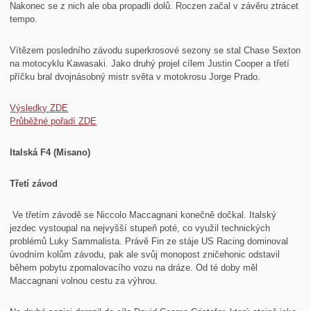
Nakonec se z nich ale oba propadli dolů. Roczen začal v závěru ztrácet
tempo.
Vítězem posledního závodu superkrosové sezony se stal Chase Sexton
na motocyklu Kawasaki. Jako druhý projel cílem Justin Cooper a třetí
příčku bral dvojnásobný mistr světa v motokrosu Jorge Prado.
Výsledky ZDE
Průběžné pořadí ZDE
Italská F4 (Misano)
Třetí závod
Ve třetím závodě se Niccolo Maccagnani konečně dočkal. Italský
jezdec vystoupal na nejvyšší stupeň poté, co využil technických
problémů Luky Sammalista. Právě Fin ze stáje US Racing dominoval
úvodním kolům závodu, pak ale svůj monopost zničehonic odstavil
během pobytu zpomalovacího vozu na dráze. Od té doby měl
Maccagnani volnou cestu za výhrou.