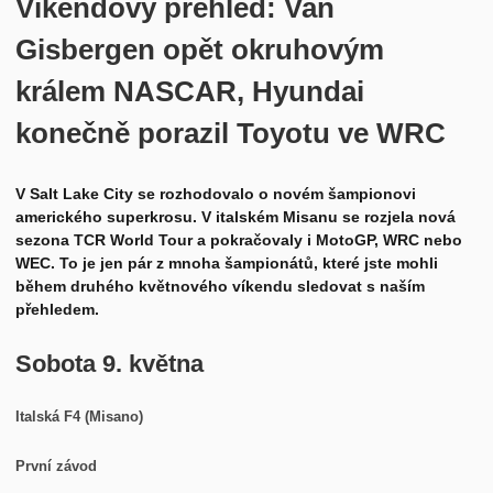
Víkendový přehled: Van
Historie
Kontakt
Gisbergen opět okruhovým
králem NASCAR, Hyundai
konečně porazil Toyotu ve WRC
V Salt Lake City se rozhodovalo o novém šampionovi
amerického superkrosu. V italském Misanu se rozjela nová
sezona TCR World Tour a pokračovaly i MotoGP, WRC nebo
WEC. To je jen pár z mnoha šampionátů, které jste mohli
během druhého květnového víkendu sledovat s naším
přehledem.
Sobota 9. května
Italská F4 (Misano)
První závod