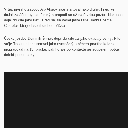
Vítěz prvního závodu Alp Aksoy sice startoval jako druhý, hned ve
druhé zatáčce byl ale široký a propadl se až na čtvrtou pozici. Nakonec
dojel do cíle jako třetí. Před něj se vešel ještě také David Cosma
Cristofor, který obsadil druhou příčku.
Český jezdec Dominik Šimek dojel do cíle až jako dvacátý osmý. Pilot
stáje Trident sice startoval jako osmnáctý a během prvního kola se
propracoval na 13. příčku, pak ho ale po kontaktu se soupeřem potkal
defekt pneumatiky.