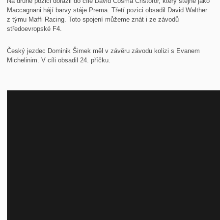
Na druhé pozici dorazil do cíle David Cosma Cristofor, který stejně jako
Maccagnani hájí barvy stáje Prema. Třetí pozici obsadil David Walther
z týmu Maffi Racing. Toto spojení můžeme znát i ze závodů
středoevropské F4.
Český jezdec Dominik Šimek měl v závěru závodu kolizi s Evanem
Michelinim. V cíli obsadil 24. příčku.