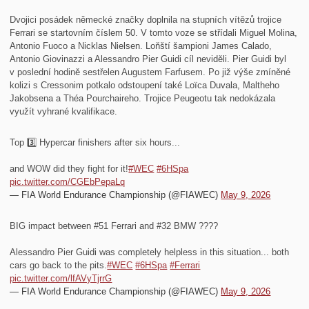
Dvojici posádek německé značky doplnila na stupních vítězů trojice
Ferrari se startovním číslem 50. V tomto voze se střídali Miguel Molina,
Antonio Fuoco a Nicklas Nielsen. Loňští šampioni James Calado,
Antonio Giovinazzi a Alessandro Pier Guidi cíl neviděli. Pier Guidi byl
v poslední hodině sestřelen Augustem Farfusem. Po již výše zmíněné
kolizi s Cressonim potkalo odstoupení také Loïca Duvala, Maltheho
Jakobsena a Théa Pourchaireho. Trojice Peugeotu tak nedokázala
využít vyhrané kvalifikace.
Top 3️⃣ Hypercar finishers after six hours...
and WOW did they fight for it!
#WEC
#6HSpa
pic.twitter.com/CGEbPepaLq
— FIA World Endurance Championship (@FIAWEC)
May 9, 2026
BIG impact between #51 Ferrari and #32 BMW ????
Alessandro Pier Guidi was completely helpless in this situation... both
cars go back to the pits.
#WEC
#6HSpa
#Ferrari
pic.twitter.com/lfAVyTjrrG
— FIA World Endurance Championship (@FIAWEC)
May 9, 2026