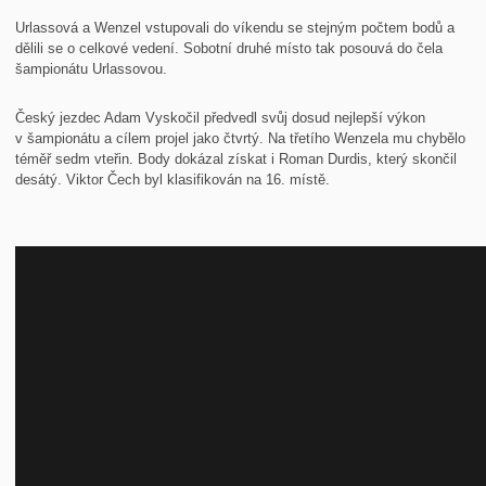
Urlassová a Wenzel vstupovali do víkendu se stejným počtem bodů a
dělili se o celkové vedení. Sobotní druhé místo tak posouvá do čela
šampionátu Urlassovou.
Český jezdec Adam Vyskočil předvedl svůj dosud nejlepší výkon
v šampionátu a cílem projel jako čtvrtý. Na třetího Wenzela mu chybělo
téměř sedm vteřin. Body dokázal získat i Roman Durdis, který skončil
desátý. Viktor Čech byl klasifikován na 16. místě.