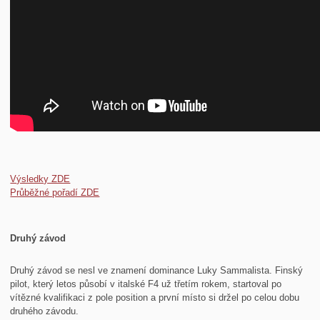
Výsledky ZDE
Průběžné pořadí ZDE
Druhý závod
Druhý závod se nesl ve znamení dominance Luky Sammalista. Finský
pilot, který letos působí v italské F4 už třetím rokem, startoval po
vítězné kvalifikaci z pole position a první místo si držel po celou dobu
druhého závodu.