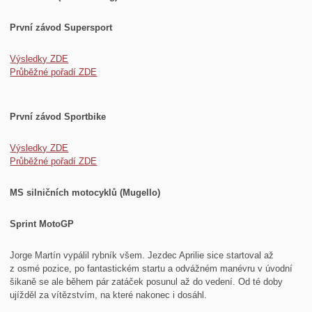
První závod Supersport
Výsledky ZDE
Průběžné pořadí ZDE
První závod Sportbike
Výsledky ZDE
Průběžné pořadí ZDE
MS silničních motocyklů (Mugello)
Sprint MotoGP
Jorge Martín vypálil rybník všem. Jezdec Aprilie sice startoval až
z osmé pozice, po fantastickém startu a odvážném manévru v úvodní
šikaně se ale během pár zatáček posunul až do vedení. Od té doby
ujížděl za vítězstvím, na které nakonec i dosáhl.