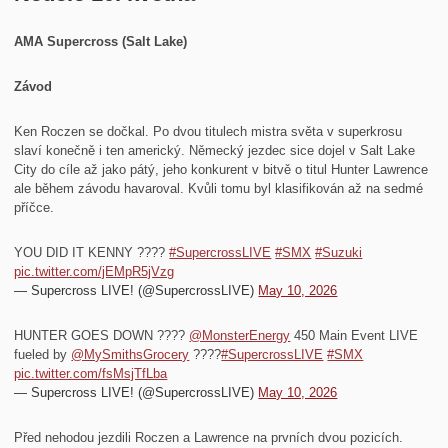
AMA Supercross (Salt Lake)
Závod
Ken Roczen se dočkal. Po dvou titulech mistra světa v superkrosu
slaví konečně i ten americký. Německý jezdec sice dojel v Salt Lake
City do cíle až jako pátý, jeho konkurent v bitvě o titul Hunter Lawrence
ale během závodu havaroval. Kvůli tomu byl klasifikován až na sedmé
příčce.
YOU DID IT KENNY ????
#SupercrossLIVE
#SMX
#Suzuki
pic.twitter.com/jEMpR5jVzg
— Supercross LIVE! (@SupercrossLIVE)
May 10, 2026
HUNTER GOES DOWN ????
@MonsterEnergy
450 Main Event LIVE
fueled by
@MySmithsGrocery
????
#SupercrossLIVE
#SMX
pic.twitter.com/fsMsjTfLba
— Supercross LIVE! (@SupercrossLIVE)
May 10, 2026
Před nehodou jezdili Roczen a Lawrence na prvních dvou pozicích.