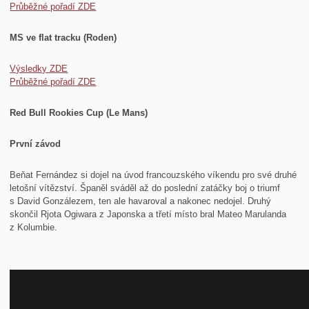
Průběžné pořadí ZDE
MS ve flat tracku (Roden)
Výsledky ZDE
Průběžné pořadí ZDE
Red Bull Rookies Cup (Le Mans)
První závod
Beňat Fernández si dojel na úvod francouzského víkendu pro své druhé
letošní vítězství. Španěl sváděl až do poslední zatáčky boj o triumf
s David Gonzálezem, ten ale havaroval a nakonec nedojel. Druhý
skončil Rjota Ogiwara z Japonska a třetí místo bral Mateo Marulanda
z Kolumbie.