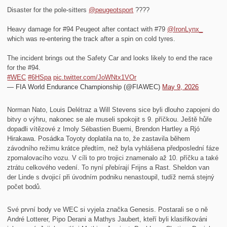
Disaster for the pole-sitters
@peugeotsport
????
Heavy damage for #94 Peugeot after contact with #79
@IronLynx_
which was re-entering the track after a spin on cold tyres.
The incident brings out the Safety Car and looks likely to end the race
for the #94.
#WEC
#6HSpa
pic.twitter.com/JoWNtx1VOr
— FIA World Endurance Championship (@FIAWEC)
May 9, 2026
Norman Nato, Louis Delétraz a Will Stevens sice byli dlouho zapojeni do
bitvy o výhru, nakonec se ale museli spokojit s 9. příčkou. Ještě hůře
dopadli vítězové z Imoly Sébastien Buemi, Brendon Hartley a Rjó
Hirakawa. Posádka Toyoty doplatila na to, že zastavila během
závodního režimu krátce předtím, než byla vyhlášena předposlední fáze
zpomalovacího vozu. V cíli to pro trojici znamenalo až 10. příčku a také
ztrátu celkového vedení. To nyní přebírají Frijns a Rast. Sheldon van
der Linde s dvojicí při úvodním podniku nenastoupil, tudíž nemá stejný
počet bodů.
Své první body ve WEC si vyjela značka Genesis. Postarali se o ně
André Lotterer, Pipo Derani a Mathys Jaubert, kteří byli klasifikováni