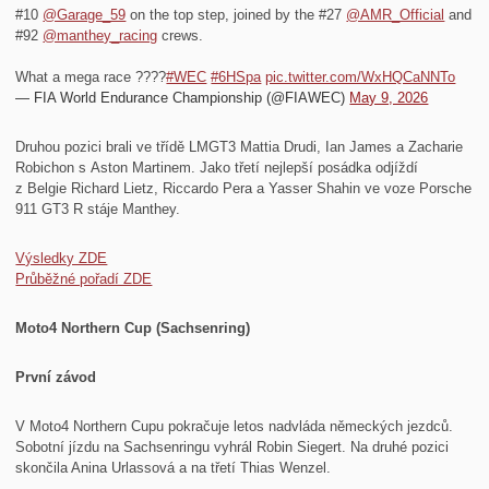
#10
@Garage_59
on the top step, joined by the #27
@AMR_Official
and
#92
@manthey_racing
crews.
What a mega race ????
#WEC
#6HSpa
pic.twitter.com/WxHQCaNNTo
— FIA World Endurance Championship (@FIAWEC)
May 9, 2026
Druhou pozici brali ve třídě LMGT3 Mattia Drudi, Ian James a Zacharie
Robichon s Aston Martinem. Jako třetí nejlepší posádka odjíždí
z Belgie Richard Lietz, Riccardo Pera a Yasser Shahin ve voze Porsche
911 GT3 R stáje Manthey.
Výsledky ZDE
Průběžné pořadí ZDE
Moto4 Northern Cup (Sachsenring)
První závod
V Moto4 Northern Cupu pokračuje letos nadvláda německých jezdců.
Sobotní jízdu na Sachsenringu vyhrál Robin Siegert. Na druhé pozici
skončila Anina Urlassová a na třetí Thias Wenzel.