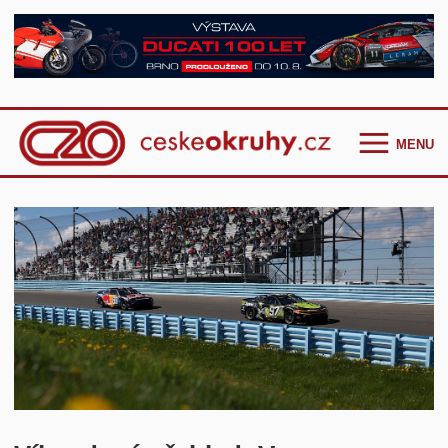
MENU
Homepage
Češi ve světě
GT Cup Series
TCR Eastern Europe
F4 CEZ
Clio Cup Bohemia
Ostatní