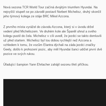
Nová sezona TCR World Tour začíná dvojitým triumfem Hyundai. Na
nejvyšší stupeň se po závodě postavil Norbert Michelisz, druhý skončil
jeho týmový kolega ze stáje BRC Mikel Azcona.
Z prvního místa vyrážel do závodu Azcona, který si v úvodu držel
vedení před Micheliszem. Ve druhém kole ale Španěl uhnul a svého
kolegu pustil do čela. Michelisz v cíli uvedl, že jezdci se takto domluvili
už před startem. Michelisz byl tou dobou rychlejší než Azcona a
vzhledem k tomu, že vozům Elantra dýchali na záda jezdci značky
Geely, došlo k prohození pozic, aby měl Hyundai šanci udržet první dvě
pozice ve svých rukou.
Úřadující šampion Yann Ehrlacher zahájil sezonu třetí příčkou.