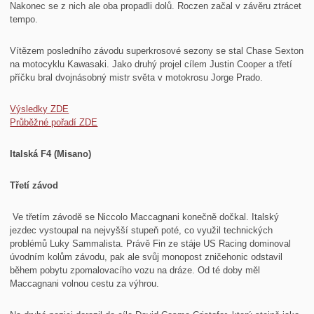
Nakonec se z nich ale oba propadli dolů. Roczen začal v závěru ztrácet
tempo.
Vítězem posledního závodu superkrosové sezony se stal Chase Sexton
na motocyklu Kawasaki. Jako druhý projel cílem Justin Cooper a třetí
příčku bral dvojnásobný mistr světa v motokrosu Jorge Prado.
Výsledky ZDE
Průběžné pořadí ZDE
Italská F4 (Misano)
Třetí závod
Ve třetím závodě se Niccolo Maccagnani konečně dočkal. Italský
jezdec vystoupal na nejvyšší stupeň poté, co využil technických
problémů Luky Sammalista. Právě Fin ze stáje US Racing dominoval
úvodním kolům závodu, pak ale svůj monopost zničehonic odstavil
během pobytu zpomalovacího vozu na dráze. Od té doby měl
Maccagnani volnou cestu za výhrou.