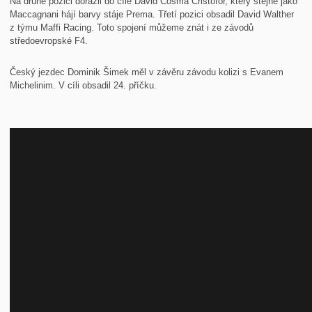
Na druhé pozici dorazil do cíle David Cosma Cristofor, který stejně jako
Maccagnani hájí barvy stáje Prema. Třetí pozici obsadil David Walther
z týmu Maffi Racing. Toto spojení můžeme znát i ze závodů
středoevropské F4.
Český jezdec Dominik Šimek měl v závěru závodu kolizi s Evanem
Michelinim. V cíli obsadil 24. příčku.