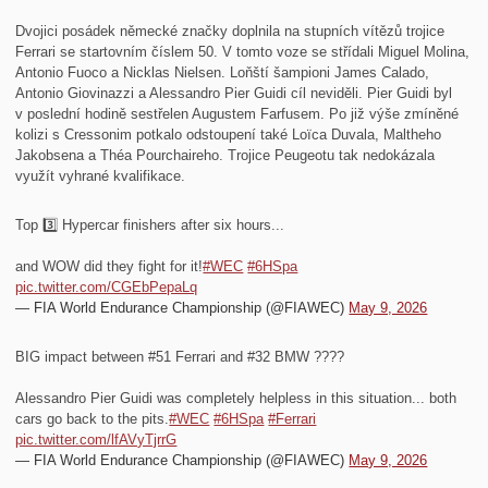
Dvojici posádek německé značky doplnila na stupních vítězů trojice
Ferrari se startovním číslem 50. V tomto voze se střídali Miguel Molina,
Antonio Fuoco a Nicklas Nielsen. Loňští šampioni James Calado,
Antonio Giovinazzi a Alessandro Pier Guidi cíl neviděli. Pier Guidi byl
v poslední hodině sestřelen Augustem Farfusem. Po již výše zmíněné
kolizi s Cressonim potkalo odstoupení také Loïca Duvala, Maltheho
Jakobsena a Théa Pourchaireho. Trojice Peugeotu tak nedokázala
využít vyhrané kvalifikace.
Top 3️⃣ Hypercar finishers after six hours...
and WOW did they fight for it!
#WEC
#6HSpa
pic.twitter.com/CGEbPepaLq
— FIA World Endurance Championship (@FIAWEC)
May 9, 2026
BIG impact between #51 Ferrari and #32 BMW ????
Alessandro Pier Guidi was completely helpless in this situation... both
cars go back to the pits.
#WEC
#6HSpa
#Ferrari
pic.twitter.com/lfAVyTjrrG
— FIA World Endurance Championship (@FIAWEC)
May 9, 2026