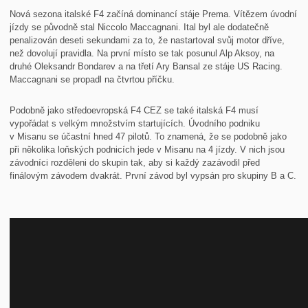
Nová sezona italské F4 začíná dominancí stáje Prema. Vítězem úvodní
jízdy se původně stal Niccolo Maccagnani. Ital byl ale dodatečně
penalizován deseti sekundami za to, že nastartoval svůj motor dříve,
než dovolují pravidla. Na první místo se tak posunul Alp Aksoy, na
druhé Oleksandr Bondarev a na třetí Ary Bansal ze stáje US Racing.
Maccagnani se propadl na čtvrtou příčku.
Podobně jako středoevropská F4 CEZ se také italská F4 musí
vypořádat s velkým množstvím startujících. Úvodního podniku
v Misanu se účastní hned 47 pilotů. To znamená, že se podobně jako
při několika loňských podnicích jede v Misanu na 4 jízdy. V nich jsou
závodníci rozděleni do skupin tak, aby si každý zazávodil před
finálovým závodem dvakrát. První závod byl vypsán pro skupiny B a C.