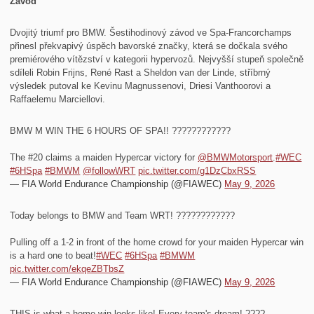
Závod
Dvojitý triumf pro BMW. Šestihodinový závod ve Spa-Francorchamps
přinesl překvapivý úspěch bavorské značky, která se dočkala svého
premiérového vítězství v kategorii hypervozů. Nejvyšší stupeň společně
sdíleli Robin Frijns, René Rast a Sheldon van der Linde, stříbrný
výsledek putoval ke Kevinu Magnussenovi, Driesi Vanthoorovi a
Raffaelemu Marciellovi.
BMW M WIN THE 6 HOURS OF SPA!! ????????????
The #20 claims a maiden Hypercar victory for
@BMWMotorsport
.
#WEC
#6HSpa
#BMWM
@followWRT
pic.twitter.com/g1DzCbxRSS
— FIA World Endurance Championship (@FIAWEC)
May 9, 2026
Today belongs to BMW and Team WRT! ????????????
Pulling off a 1-2 in front of the home crowd for your maiden Hypercar win
is a hard one to beat!
#WEC
#6HSpa
#BMWM
pic.twitter.com/ekqeZBTbsZ
— FIA World Endurance Championship (@FIAWEC)
May 9, 2026
THIS is what a home win looks like! Every team's dream! ????