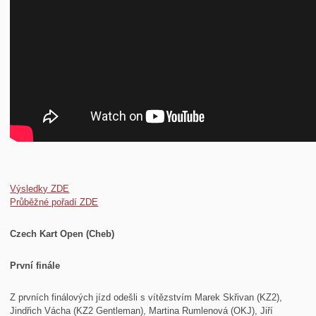
Výsledky ZDE
Průběžné pořadí ZDE
Czech Kart Open (Cheb)
První finále
Z prvních finálových jízd odešli s vítězstvím Marek Skřivan (KZ2),
Jindřich Vácha (KZ2 Gentleman), Martina Rumlenová (OKJ), Jiří