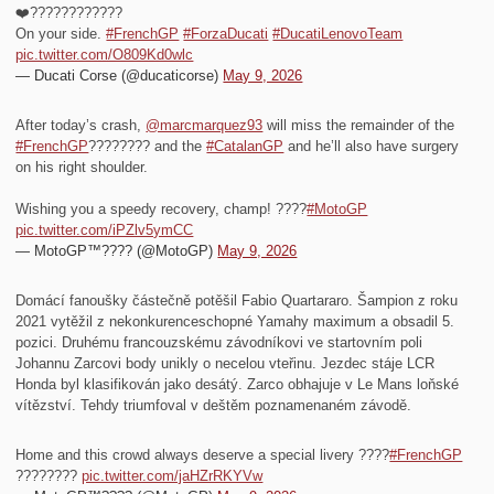
❤️‍????????????
On your side.
#FrenchGP
#ForzaDucati
#DucatiLenovoTeam
pic.twitter.com/O809Kd0wlc
— Ducati Corse (@ducaticorse)
May 9, 2026
After today’s crash,
@marcmarquez93
will miss the remainder of the
#FrenchGP
???????? and the
#CatalanGP
and he’ll also have surgery
on his right shoulder.
Wishing you a speedy recovery, champ! ????
#MotoGP
pic.twitter.com/iPZlv5ymCC
— MotoGP™???? (@MotoGP)
May 9, 2026
Domácí fanoušky částečně potěšil Fabio Quartararo. Šampion z roku
2021 vytěžil z nekonkurenceschopné Yamahy maximum a obsadil 5.
pozici. Druhému francouzskému závodníkovi ve startovním poli
Johannu Zarcovi body unikly o necelou vteřinu. Jezdec stáje LCR
Honda byl klasifikován jako desátý. Zarco obhajuje v Le Mans loňské
vítězství. Tehdy triumfoval v deštěm poznamenaném závodě.
Home and this crowd always deserve a special livery ????
#FrenchGP
????????
pic.twitter.com/jaHZrRKYVw