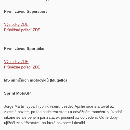
První závod Supersport
Výsledky ZDE
Průběžné pořadí ZDE
První závod Sportbike
Výsledky ZDE
Průběžné pořadí ZDE
MS silničních motocyklů (Mugello)
Sprint MotoGP
Jorge Martín vypálil rybník všem. Jezdec Aprilie sice startoval až
z osmé pozice, po fantastickém startu a odvážném manévru v úvodní
šikaně se ale během pár zatáček posunul až do vedení. Od té doby
ujížděl za vítězstvím, na které nakonec i dosáhl.