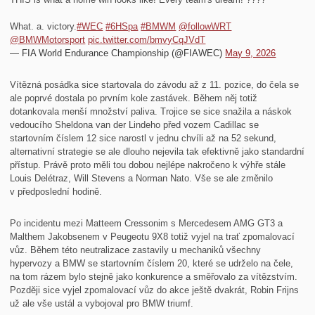
What. a. victory.
#WEC
#6HSpa
#BMWM
@followWRT
@BMWMotorsport
pic.twitter.com/bmvyCqJVdT
— FIA World Endurance Championship (@FIAWEC)
May 9, 2026
Vítězná posádka sice startovala do závodu až z 11. pozice, do čela se
ale poprvé dostala po prvním kole zastávek. Během něj totiž
dotankovala menší množství paliva. Trojice se sice snažila a náskok
vedoucího Sheldona van der Lindeho před vozem Cadillac se
startovním číslem 12 sice narostl v jednu chvíli až na 52 sekund,
alternativní strategie se ale dlouho nejevila tak efektivně jako standardní
přístup. Právě proto měli tou dobou nejlépe nakročeno k výhře stále
Louis Delétraz, Will Stevens a Norman Nato. Vše se ale změnilo
v předposlední hodině.
Po incidentu mezi Matteem Cressonim s Mercedesem AMG GT3 a
Malthem Jakobsenem v Peugeotu 9X8 totiž vyjel na trať zpomalovací
vůz. Během této neutralizace zastavily u mechaniků všechny
hypervozy a BMW se startovním číslem 20, které se udrželo na čele,
na tom rázem bylo stejně jako konkurence a směřovalo za vítězstvím.
Později sice vyjel zpomalovací vůz do akce ještě dvakrát, Robin Frijns
už ale vše ustál a vybojoval pro BMW triumf.