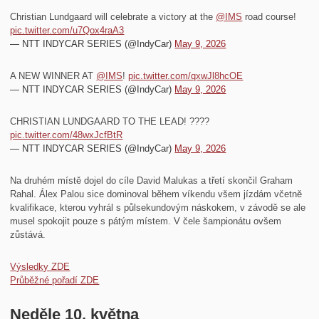
Christian Lundgaard will celebrate a victory at the
@IMS
road course!
pic.twitter.com/u7Qox4raA3
— NTT INDYCAR SERIES (@IndyCar)
May 9, 2026
A NEW WINNER AT
@IMS
!
pic.twitter.com/qxwJl8hcOE
— NTT INDYCAR SERIES (@IndyCar)
May 9, 2026
CHRISTIAN LUNDGAARD TO THE LEAD! ????
pic.twitter.com/48wxJcfBtR
— NTT INDYCAR SERIES (@IndyCar)
May 9, 2026
Na druhém místě dojel do cíle David Malukas a třetí skončil Graham
Rahal. Álex Palou sice dominoval během víkendu všem jízdám včetně
kvalifikace, kterou vyhrál s půlsekundovým náskokem, v závodě se ale
musel spokojit pouze s pátým místem. V čele šampionátu ovšem
zůstává.
Výsledky ZDE
Průběžné pořadí ZDE
Neděle 10. května