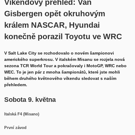
Víkendový přehled: Van
Historie
Kontakt
Gisbergen opět okruhovým
králem NASCAR, Hyundai
konečně porazil Toyotu ve WRC
V Salt Lake City se rozhodovalo o novém šampionovi
amerického superkrosu. V italském Misanu se rozjela nová
sezona TCR World Tour a pokračovaly i MotoGP, WRC nebo
WEC. To je jen pár z mnoha šampionátů, které jste mohli
během druhého květnového víkendu sledovat s naším
přehledem.
Sobota 9. května
Italská F4 (Misano)
První závod