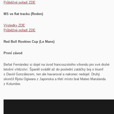
Průběžné pořadí ZDE
MS ve flat tracku (Roden)
Výsledky ZDE
Průběžné pořadí ZDE
Red Bull Rookies Cup (Le Mans)
První závod
Beňat Fernández si dojel na úvod francouzského víkendu pro své druhé
letošní vítězství. Španěl sváděl až do poslední zatáčky boj o triumf
s David Gonzálezem, ten ale havaroval a nakonec nedojel. Druhý
skončil Rjota Ogiwara z Japonska a třetí místo bral Mateo Marulanda
z Kolumbie.