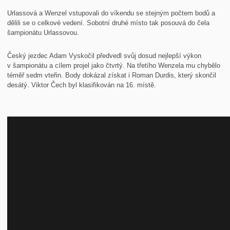
Urlassová a Wenzel vstupovali do víkendu se stejným počtem bodů a
dělili se o celkové vedení. Sobotní druhé místo tak posouvá do čela
šampionátu Urlassovou.
Český jezdec Adam Vyskočil předvedl svůj dosud nejlepší výkon
v šampionátu a cílem projel jako čtvrtý. Na třetího Wenzela mu chybělo
téměř sedm vteřin. Body dokázal získat i Roman Durdis, který skončil
desátý. Viktor Čech byl klasifikován na 16. místě.