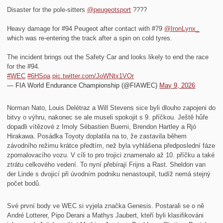
Disaster for the pole-sitters
@peugeotsport
????
Heavy damage for #94 Peugeot after contact with #79
@IronLynx_
which was re-entering the track after a spin on cold tyres.
The incident brings out the Safety Car and looks likely to end the race
for the #94.
#WEC
#6HSpa
pic.twitter.com/JoWNtx1VOr
— FIA World Endurance Championship (@FIAWEC)
May 9, 2026
Norman Nato, Louis Delétraz a Will Stevens sice byli dlouho zapojeni do
bitvy o výhru, nakonec se ale museli spokojit s 9. příčkou. Ještě hůře
dopadli vítězové z Imoly Sébastien Buemi, Brendon Hartley a Rjó
Hirakawa. Posádka Toyoty doplatila na to, že zastavila během
závodního režimu krátce předtím, než byla vyhlášena předposlední fáze
zpomalovacího vozu. V cíli to pro trojici znamenalo až 10. příčku a také
ztrátu celkového vedení. To nyní přebírají Frijns a Rast. Sheldon van
der Linde s dvojicí při úvodním podniku nenastoupil, tudíž nemá stejný
počet bodů.
Své první body ve WEC si vyjela značka Genesis. Postarali se o ně
André Lotterer, Pipo Derani a Mathys Jaubert, kteří byli klasifikováni