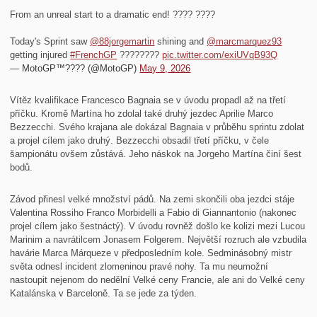
From an unreal start to a dramatic end! ???? ????
Today's Sprint saw
@88jorgemartin
shining and
@marcmarquez93
getting injured
#FrenchGP
????????
pic.twitter.com/exiUVqB93Q
— MotoGP™???? (@MotoGP)
May 9, 2026
Vítěz kvalifikace Francesco Bagnaia se v úvodu propadl až na třetí
příčku. Kromě Martína ho zdolal také druhý jezdec Aprilie Marco
Bezzecchi. Svého krajana ale dokázal Bagnaia v průběhu sprintu zdolat
a projel cílem jako druhý. Bezzecchi obsadil třetí příčku, v čele
šampionátu ovšem zůstává. Jeho náskok na Jorgeho Martína činí šest
bodů.
Závod přinesl velké množství pádů. Na zemi skončili oba jezdci stáje
Valentina Rossiho Franco Morbidelli a Fabio di Giannantonio (nakonec
projel cílem jako šestnáctý). V úvodu rovněž došlo ke kolizi mezi Lucou
Marinim a navrátilcem Jonasem Folgerem. Největší rozruch ale vzbudila
havárie Marca Márqueze v předposledním kole. Sedminásobný mistr
světa odnesl incident zlomeninou pravé nohy. Ta mu neumožní
nastoupit nejenom do nedělní Velké ceny Francie, ale ani do Velké ceny
Katalánska v Barceloně. Ta se jede za týden.