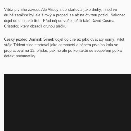
Vítěz prvního závodu Alp Aksoy sice startoval jako druhý, hned ve
druhé zatáčce byl ale široký a propadl se až na čtvrtou pozici. Nakonec
dojel do cíle jako třetí. Před něj se vešel ještě také David Cosma
Cristofor, který obsadil druhou příčku.
Český jezdec Dominik Šimek dojel do cíle až jako dvacátý osmý. Pilot
stáje Trident sice startoval jako osmnáctý a během prvního kola se
propracoval na 13. příčku, pak ho ale po kontaktu se soupeřem potkal
defekt pneumatiky.