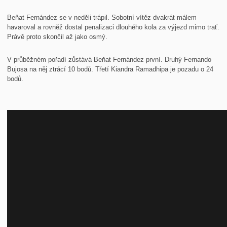
Beňat Fernández se v neděli trápil. Sobotní vítěz dvakrát málem
havaroval a rovněž dostal penalizaci dlouhého kola za výjezd mimo trať.
Právě proto skončil až jako osmý.
V průběžném pořadí zůstává Beňat Fernández první. Druhý Fernando
Bujosa na něj ztrácí 10 bodů. Třetí Kiandra Ramadhipa je pozadu o 24
bodů.