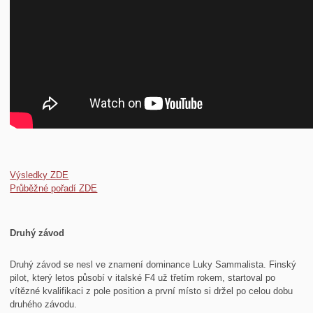
Výsledky ZDE
Průběžné pořadí ZDE
Druhý závod
Druhý závod se nesl ve znamení dominance Luky Sammalista. Finský
pilot, který letos působí v italské F4 už třetím rokem, startoval po
vítězné kvalifikaci z pole position a první místo si držel po celou dobu
druhého závodu.