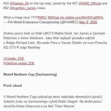
#10
@Garage_59
on the top step, joined by the #27
@AMR_Official
and
#92
@manthey_racing
crews.
What a mega race ????
#WEC
#6HSpa
pic.twitter.com/WxHQCaNNTo
— FIA World Endurance Championship (@FIAWEC)
May 9, 2026
Druhou pozici brali ve třídě LMGT3 Mattia Drudi, Ian James a Zacharie
Robichon s Aston Martinem. Jako třetí nejlepší posádka odjíždí
z Belgie Richard Lietz, Riccardo Pera a Yasser Shahin ve voze Porsche
911 GT3 R stáje Manthey.
Výsledky ZDE
Průběžné pořadí ZDE
Moto4 Northern Cup (Sachsenring)
První závod
V Moto4 Northern Cupu pokračuje letos nadvláda německých jezdců.
Sobotní jízdu na Sachsenringu vyhrál Robin Siegert. Na druhé pozici
skončila Anina Urlassová a na třetí Thias Wenzel.