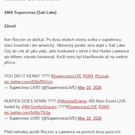
AMA Supercross (Salt Lake)
Závod
Ken Roczen se dočkal. Po dvou titulech mistra světa v superkrosu
slaví konečně i ten americký. Německý jezdec sice dojel v Salt Lake
City do cíle až jako pátý, jeho konkurent v bitvě o titul Hunter Lawrence
ale během závodu havaroval. Kvůli tomu byl klasifikován až na sedmé
příčce.
YOU DID IT KENNY ????
#SupercrossLIVE
#SMX
#Suzuki
pic.twitter.com/jEMpR5jVzg
— Supercross LIVE! (@SupercrossLIVE)
May 10, 2026
HUNTER GOES DOWN ????
@MonsterEnergy
450 Main Event LIVE
fueled by
@MySmithsGrocery
????
#SupercrossLIVE
#SMX
pic.twitter.com/fsMsjTfLba
— Supercross LIVE! (@SupercrossLIVE)
May 10, 2026
Před nehodou jezdili Roczen a Lawrence na prvních dvou pozicích.