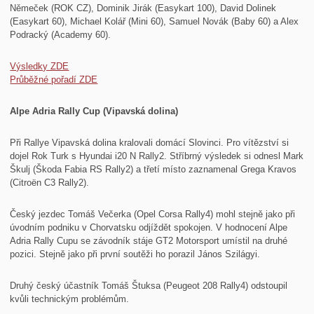
Němeček (ROK CZ), Dominik Jirák (Easykart 100), David Dolinek
(Easykart 60), Michael Kolář (Mini 60), Samuel Novák (Baby 60) a Alex
Podracký (Academy 60).
Výsledky ZDE
Průběžné pořadí ZDE
Alpe Adria Rally Cup (Vipavská dolina)
Při Rallye Vipavská dolina kralovali domácí Slovinci. Pro vítězství si
dojel Rok Turk s Hyundai i20 N Rally2. Stříbrný výsledek si odnesl Mark
Škulj (Škoda Fabia RS Rally2) a třetí místo zaznamenal Grega Kravos
(Citroën C3 Rally2).
Český jezdec Tomáš Večerka (Opel Corsa Rally4) mohl stejně jako při
úvodním podniku v Chorvatsku odjíždět spokojen. V hodnocení Alpe
Adria Rally Cupu se závodník stáje GT2 Motorsport umístil na druhé
pozici. Stejně jako při první soutěži ho porazil János Szilágyi.
Druhý český účastník Tomáš Štuksa (Peugeot 208 Rally4) odstoupil
kvůli technickým problémům.