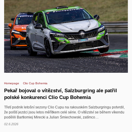
Homepage
Clio Cup Bohemia
Pekař bojoval o vítězství, Salzburgring ale patřil
polské konkurenci Clio Cup Bohemia
Třetí podnik letošní sezony Clio Cupu na rakouském Salzburgringu potvrdil,
že polští jezdci jsou letos měřítkem celé série. O vítězství se během víkendu
podělili Bartłomiej Mirecki a Julian Śmiechowski, zatímco…
02.6.2026