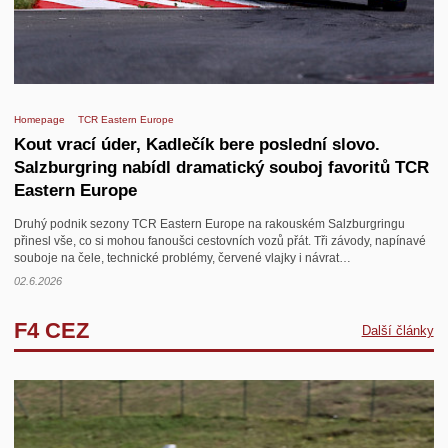
Homepage
TCR Eastern Europe
Kout vrací úder, Kadlečík bere poslední slovo.
Salzburgring nabídl dramatický souboj favoritů TCR
Eastern Europe
Druhý podnik sezony TCR Eastern Europe na rakouském Salzburgringu
přinesl vše, co si mohou fanoušci cestovních vozů přát. Tři závody, napínavé
souboje na čele, technické problémy, červené vlajky i návrat…
02.6.2026
F4 CEZ
Další články