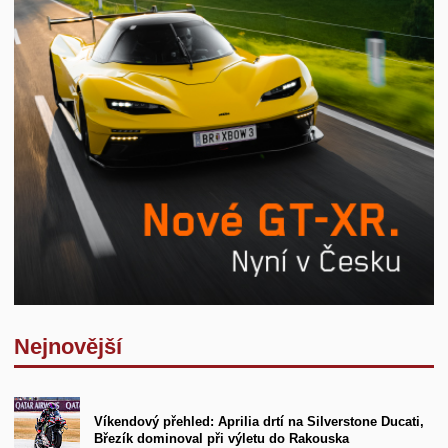
Nejnovější
Víkendový přehled: Aprilia drtí na Silverstone Ducati,
Březík dominoval při výletu do Rakouska