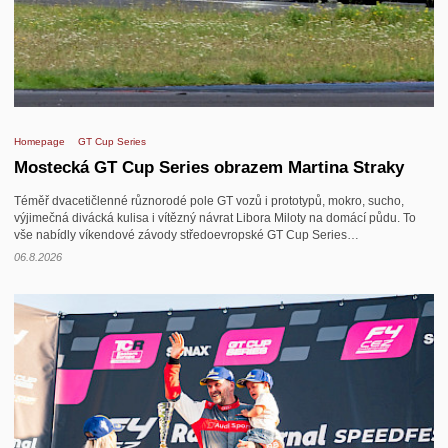
Homepage
GT Cup Series
Mostecká GT Cup Series obrazem Martina Straky
Téměř dvacetičlenné různorodé pole GT vozů i prototypů, mokro, sucho,
výjimečná divácká kulisa i vítězný návrat Libora Miloty na domácí půdu. To
vše nabídly víkendové závody středoevropské GT Cup Series…
06.8.2026