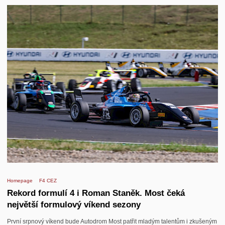
Homepage
F4 CEZ
Rekord formulí 4 i Roman Staněk. Most čeká
největší formulový víkend sezony
První srpnový víkend bude Autodrom Most patřit mladým talentům i zkušeným