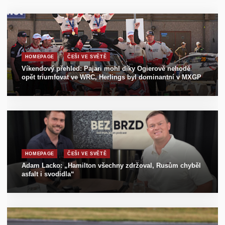
HOMEPAGE
ČEŠI VE SVĚTĚ
Víkendový přehled: Pajari mohl díky Ogierově nehodě
opět triumfovat ve WRC, Herlings byl dominantní v MXGP
HOMEPAGE
ČEŠI VE SVĚTĚ
Adam Lacko: „Hamilton všechny zdržoval, Rusům chyběl
asfalt i svodidla“