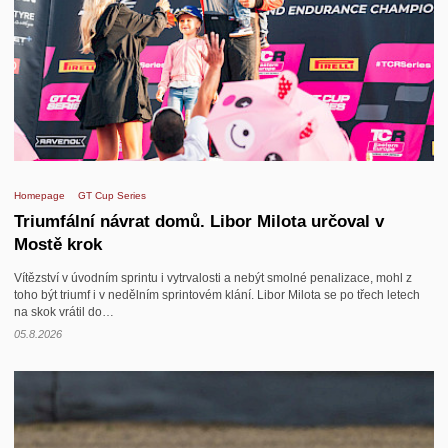
Homepage
GT Cup Series
Triumfální návrat domů. Libor Milota určoval v
Mostě krok
Vítězství v úvodním sprintu i vytrvalosti a nebýt smolné penalizace, mohl z
toho být triumf i v nedělním sprintovém klání. Libor Milota se po třech letech
na skok vrátil do…
05.8.2026