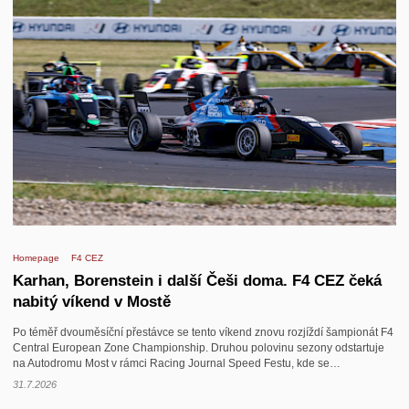
Homepage
F4 CEZ
Karhan, Borenstein i další Češi doma. F4 CEZ čeká
nabitý víkend v Mostě
Po téměř dvouměsíční přestávce se tento víkend znovu rozjíždí šampionát F4
Central European Zone Championship. Druhou polovinu sezony odstartuje
na Autodromu Most v rámci Racing Journal Speed Festu, kde se…
31.7.2026