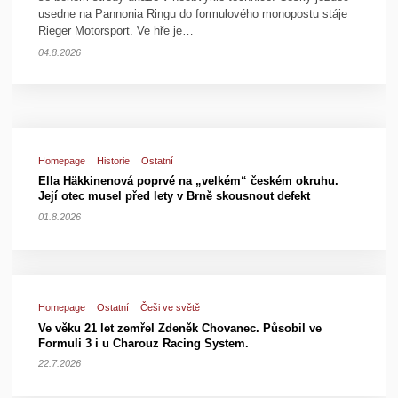
usedne na Pannonia Ringu do formulového monopostu stáje
Rieger Motorsport. Ve hře je…
04.8.2026
Homepage
Historie
Ostatní
Ella Häkkinenová poprvé na „velkém“ českém okruhu.
Její otec musel před lety v Brně skousnout defekt
01.8.2026
Homepage
Ostatní
Češi ve světě
Ve věku 21 let zemřel Zdeněk Chovanec. Působil ve
Formuli 3 i u Charouz Racing System.
22.7.2026