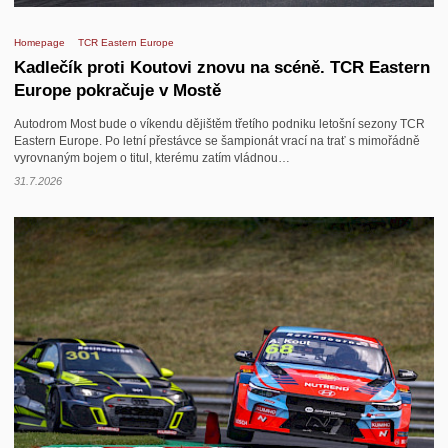
Homepage
TCR Eastern Europe
Kadlečík proti Koutovi znovu na scéně. TCR Eastern
Europe pokračuje v Mostě
Autodrom Most bude o víkendu dějištěm třetího podniku letošní sezony TCR
Eastern Europe. Po letní přestávce se šampionát vrací na trať s mimořádně
vyrovnaným bojem o titul, kterému zatím vládnou…
31.7.2026