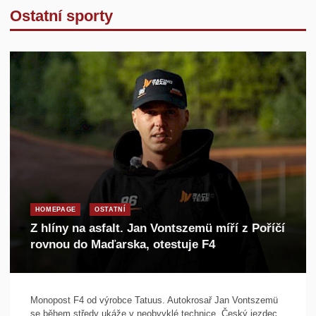
Ostatní sporty
HOMEPAGE
OSTATNÍ
Z hlíny na asfalt. Jan Vontszemü míří z Poříčí
rovnou do Maďarska, otestuje F4
Monopost F4 od výrobce Tatuus. Autokrosař Jan Vontszemü
se během středy ukáže v neobvyklé technice. Český jezdec