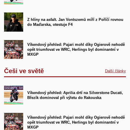
Z hlíny na asfalt. Jan Vontszemü míří z Poříčí rovnou
do Maďarska, otestuje F4
Víkendový přehled: Pajari mohl díky Ogierově nehodě
opět triumfovat ve WRC, Herlings byl dominantní v
MXGP
Češi ve světě
Další články
Víkendový přehled: Aprilia drtí na Silverstone Ducati,
Březík dominoval při výletu do Rakouska
Víkendový přehled: Pajari mohl díky Ogierově nehodě
opět triumfovat ve WRC, Herlings byl dominantní v
MXGP