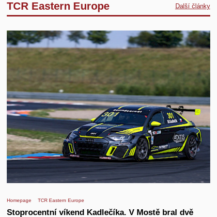
TCR Eastern Europe
Další články
Homepage
TCR Eastern Europe
Stoprocentní víkend Kadlečíka. V Mostě bral dvě