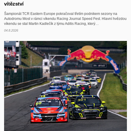
vítězství
Šampionát TCR Eastern Europe pokračoval třetím podnikem sezony na
Autodromu Most v rámci víkendu Racing Journal Speed Fest. Hlavní hvězdou
víkendu se stal Martin Kadlečík z týmu Aditis Racing, který…
04.8.2026