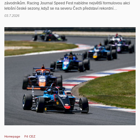
závodníkům. Racing Journal Speed Fest nabídne největší formulovou akci
letošní české sezony, když se na severu Čech představí rekordní…
03.7.2026
Homepage
F4 CEZ