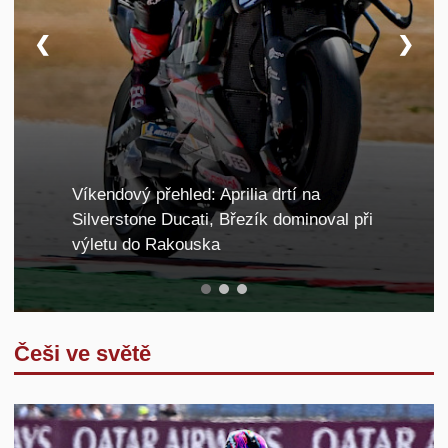
Kontakt
❮
❯
Víkendový přehled: Aprilia drtí na
Silverstone Ducati, Březík dominoval při
výletu do Rakouska
Češi ve světě