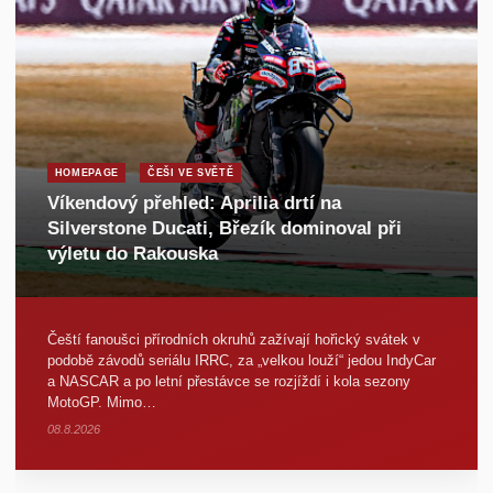
HOMEPAGE
ČEŠI VE SVĚTĚ
Víkendový přehled: Aprilia drtí na
Silverstone Ducati, Březík dominoval při
výletu do Rakouska
Čeští fanoušci přírodních okruhů zažívají hořický svátek v
podobě závodů seriálu IRRC, za „velkou louží“ jedou IndyCar
a NASCAR a po letní přestávce se rozjíždí i kola sezony
MotoGP. Mimo…
08.8.2026