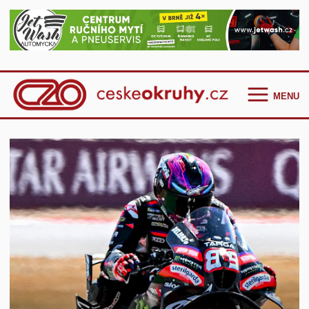
MENU
Homepage
Češi ve světě
GT Cup Series
TCR Eastern Europe
F4 CEZ
Clio Cup Bohemia
Ostatní
Historie