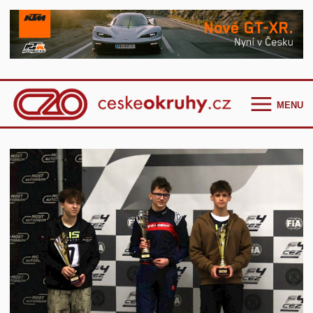
MENU
Homepage
Češi ve světě
GT Cup Series
TCR Eastern Europe
F4 CEZ
Clio Cup Bohemia
Ostatní