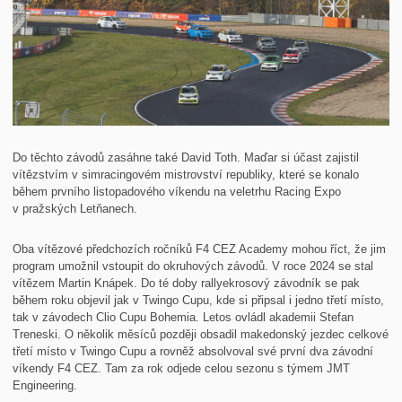
Do těchto závodů zasáhne také David Toth. Maďar si účast zajistil
vítězstvím v simracingovém mistrovství republiky, které se konalo
během prvního listopadového víkendu na veletrhu Racing Expo
v pražských Letňanech.
Oba vítězové předchozích ročníků F4 CEZ Academy mohou říct, že jim
program umožnil vstoupit do okruhových závodů. V roce 2024 se stal
vítězem Martin Knápek. Do té doby rallyekrosový závodník se pak
během roku objevil jak v Twingo Cupu, kde si připsal i jedno třetí místo,
tak v závodech Clio Cupu Bohemia. Letos ovládl akademii Stefan
Treneski. O několik měsíců později obsadil makedonský jezdec celkové
třetí místo v Twingo Cupu a rovněž absolvoval své první dva závodní
víkendy F4 CEZ. Tam za rok odjede celou sezonu s týmem JMT
Engineering.