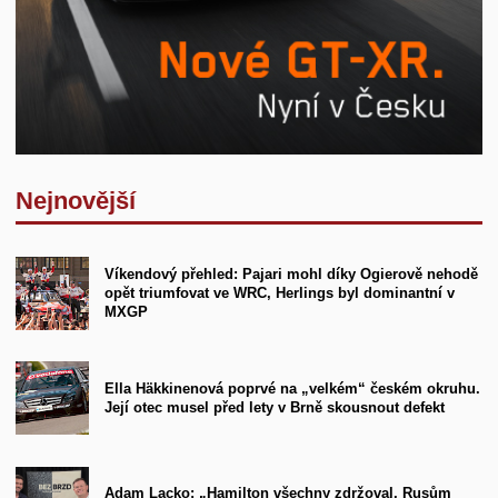
Nejnovější
Víkendový přehled: Pajari mohl díky Ogierově nehodě
opět triumfovat ve WRC, Herlings byl dominantní v
MXGP
Ella Häkkinenová poprvé na „velkém“ českém okruhu.
Její otec musel před lety v Brně skousnout defekt
Adam Lacko: „Hamilton všechny zdržoval, Rusům