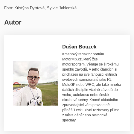
Foto: Kristýna Dytrtová, Sylvie Jablonská
Autor
Dušan Bouzek
Kmenový redaktor portálu
MotorMix.cz, který žije
motorsportem. Věnuje se širokému
spektru závodů. V jeho článcích si
přicházejí na své fanoušci elitních
světových šampionátů jako F1,
MotoGP nebo WRC, ale také mnoha
dalších disciplín včetně závodů do
vrchu, autokrosu nebo české
okruhové scény. Kromě aktuálního
zpravodajství vám pravidelně
přináší i exkluzivní rozhovory přímo
z místa dění nebo historické
speciály.