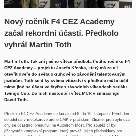
Historie
Kontakt
Nový ročník F4 CEZ Academy
začal rekordní účastí. Předkolo
vyhrál Martin Toth
Martin Toth. Tak zní jméno vítěze předkola třetího ročníku F4
CEZ Academy – projektu Josefa Křenka, který má za cíl
otevřít dveře do světa okruhového závodění talentovaným
jezdcům. Toth se díky svému vítězství v předkole může těšit
mimo jiné na účast ve čtyřech závodních víkendech seriálu
Twingo Cup. Do nich nastoupí i vítěz MČR v simracingu
David Toth.
Předkolo F4 CEZ Academy se konalo od 8. do 10. listopadu. První den
se odehrál v motokárové aréně CMK v pražském Zličíně, pro zbylé dva
dny se účastníci přesunuli na Autodrom Most. Pro soutěžící byl
přichystán komplexní program, který prověřil jejich předpoklady pro