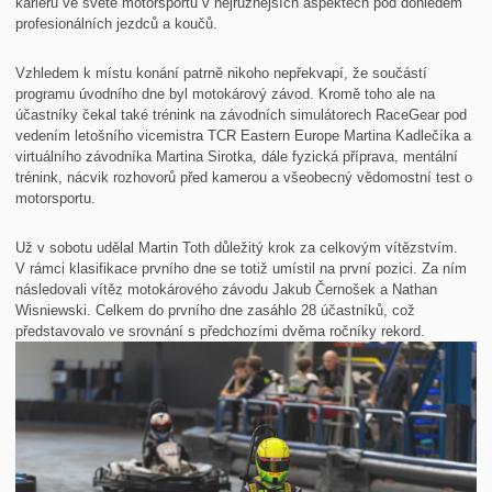
kariéru ve světě motorsportu v nejrůznějších aspektech pod dohledem
profesionálních jezdců a koučů.
Vzhledem k místu konání patrně nikoho nepřekvapí, že součástí
programu úvodního dne byl motokárový závod. Kromě toho ale na
účastníky čekal také trénink na závodních simulátorech RaceGear pod
vedením letošního vicemistra TCR Eastern Europe Martina Kadlečíka a
virtuálního závodníka Martina Sirotka, dále fyzická příprava, mentální
trénink, nácvik rozhovorů před kamerou a všeobecný vědomostní test o
motorsportu.
Už v sobotu udělal Martin Toth důležitý krok za celkovým vítězstvím.
V rámci klasifikace prvního dne se totiž umístil na první pozici. Za ním
následovali vítěz motokárového závodu Jakub Černošek a Nathan
Wisniewski. Celkem do prvního dne zasáhlo 28 účastníků, což
představovalo ve srovnání s předchozími dvěma ročníky rekord.