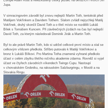
Europe Adam Kout a velezkušený český jezdec na okruzích i vrších Jiří
Jupa.
V simracingovém závodě byl znovu nejlepší Martin Toth, tentokrát před
Matějem Vokřínkem a Davidem Tothem. Slalom zvládl nejrychleji Matěj
Vokřínek, druhý skončil David Toth a o třetí místo se rozdělili Lukáš
Bílek s Tomášem Kuncem. Při závěrečných jízdách na čas byl nejlepší
David Toth, za kterým následovali Dominik Jirák a Martin Toth.
Byl to ale právě Martin Toth, kdo si udržel celkové první místo a stal se
celkovým vítězem předkola. Stříbro putovalo k Matěji Vokřínkovi a
bronz k Lukáši Bílkovi. Pro Martina Totha znamená vyhrané předkolo
účast v celém zbytku třetího ročníku akademie zdarma. Rovněž si vyjel
účast ve čtyřech závodních víkendech Twingo Cupu. Nastoupí
v chorvatském Grobniku, na rakouském Salzburgringu, v Mostě a na
Slovakia Ringu.