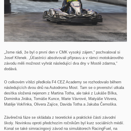
„Jsme rádi, že byl o první den v CMK vysoký zájem,“ pochvaloval si
Josef Křenek. „Účastníci absolvovali přípravu a v rámci motokárového
závodu měli možnost vyhrát následující dva dny v Mostě zdarma,“
dodává.
O celkovém vítězi předkola F4 CEZ Academy se rozhodovalo během
následujících dvou dnů na Autodromu Most. Tam se o prvenství utkala
desítka složená nejenom z Martina Totha, ale také z Lukáše Bílka,
Dominika Jiráka, Tomáše Kunce, Marie Vávrové, Matyáše Vitvera,
Matěje Vokřínka, Olivera Zajíce, Davida Totha a Jakuba Černoška.
Závěrečná fáze se skládala z teoretické a praktické části závodní
školy. Novinkou oproti předchozím ročníkům byl kurz sociálních médií.
Konal se také simracingový závod na simulátorech RacingFuel, na