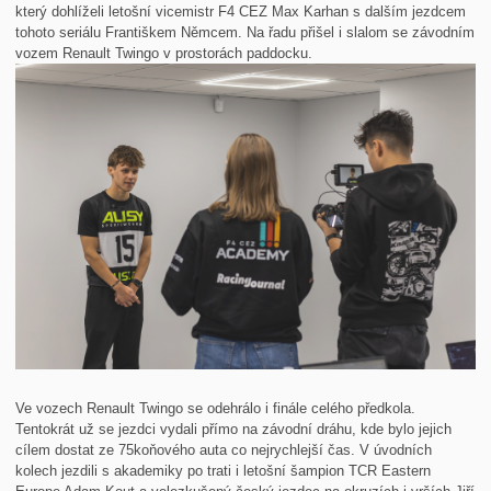
který dohlíželi letošní vicemistr F4 CEZ Max Karhan s dalším jezdcem
tohoto seriálu Františkem Němcem. Na řadu přišel i slalom se závodním
vozem Renault Twingo v prostorách paddocku.
Ve vozech Renault Twingo se odehrálo i finále celého předkola.
Tentokrát už se jezdci vydali přímo na závodní dráhu, kde bylo jejich
cílem dostat ze 75koňového auta co nejrychlejší čas. V úvodních
kolech jezdili s akademiky po trati i letošní šampion TCR Eastern