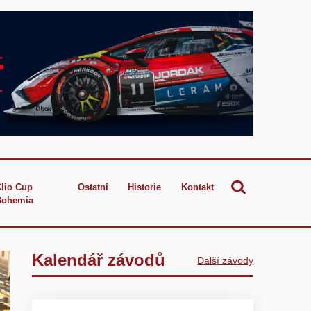
Clio Cup
Ostatní
Historie
Kontakt
Bohemia
Kalendář závodů
Další závody