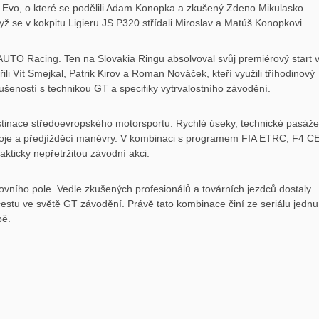
 Evo, o které se podělili Adam Konopka a zkušený Zdeno Mikulasko.
ž se v kokpitu Ligieru JS P320 střídali Miroslav a Matúš Konopkovi.
TO Racing. Ten na Slovakia Ringu absolvoval svůj premiérový start 
Vít Smejkal, Patrik Kirov a Roman Nováček, kteří využili tříhodinový
zkušeností s technikou GT a specifiky vytrvalostního závodění.
estinace středoevropského motorsportu. Rychlé úseky, technické pasáže
uboje a předjížděcí manévry. V kombinaci s programem FIA ETRC, F4 C
akticky nepřetržitou závodní akci.
tovního pole. Vedle zkušených profesionálů a továrních jezdců dostaly
 cestu ve světě GT závodění. Právě tato kombinace činí ze seriálu jednu
pě.