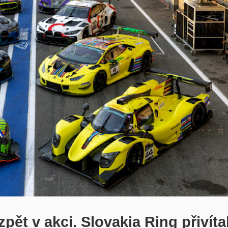
t v akci. Slovakia Ring přivíta