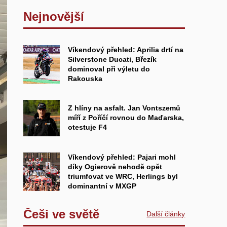
Nejnovější
Víkendový přehled: Aprilia drtí na
Silverstone Ducati, Březík
dominoval při výletu do
Rakouska
Z hlíny na asfalt. Jan Vontszemü
míří z Poříčí rovnou do Maďarska,
otestuje F4
Víkendový přehled: Pajari mohl
díky Ogierově nehodě opět
triumfovat ve WRC, Herlings byl
dominantní v MXGP
Češi ve světě
Další články