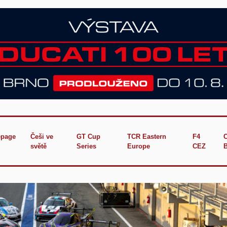
page
Češi ve
GT Cup
TCR Eastern
F4
světě
Series
Europe
CEZ