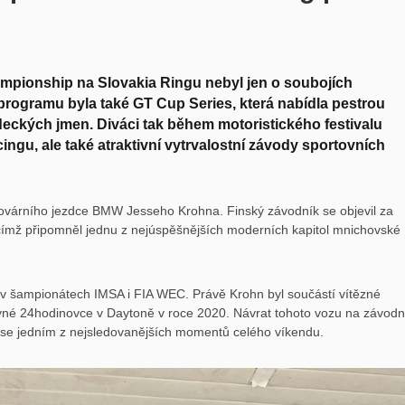
pionship na Slovakia Ringu nebyl jen o soubojích
rogramu byla také GT Cup Series, která nabídla pestrou
eckých jmen. Diváci tak během motoristického festivalu
ngu, ale také atraktivní vytrvalostní závody sportovních
 továrního jezdce BMW Jesseho Krohna. Finský závodník se objevil za
mž připomněl jednu z nejúspěšnějších moderních kapitol mnichovské
 v šampionátech IMSA i FIA WEC. Právě Krohn byl součástí vítězné
né 24hodinovce v Daytoně v roce 2020. Návrat tohoto vozu na závodn
l se jedním z nejsledovanějších momentů celého víkendu.