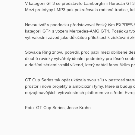
V kategorii GT3 se představilo Lamborghini Huracán GT3
Mezi prototypy LMP3 pak pokračovala rodinná tradice, kdy
Novou tvář v paddocku představoval český tým EXPRES AU
kategorii GT4 s vozem Mercedes-AMG GT4. Posádku tvořili 
vytrvalostní závod jako důležitou příležitost k získávání 
Slovakia Ring znovu potvrdil, proč patří mezi oblíbené d
dlouhé rovinky vytvářely ideální podmínky pro těsné so
a dalšími sériemi vznikl víkend, který nabídl fanouškům pr
GT Cup Series tak opět ukázala svou sílu v pestrosti star
prostor i nové projekty a ambiciózní týmy, které si budují
nejzajímavějších vytrvalostních platforem ve střední Evro
Foto: GT Cup Series, Jesse Krohn