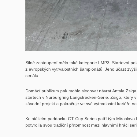
Silné zastoupení měla také kategorie LMP3. Startovní pole
z evropských vytrvalostních šampionátů. Jeho účast zvýši
seriálu.
Domácí publikum pak mohlo sledovat návrat Antala Zsig
startech v Nürburgring Langstrecken-Serie. Zsigo, který v 
závodní projekt a pokračuje ve své vytrvalostní kariéře n
Ke stálicím paddocku GT Cup Series patří tým Miroslava K
potvrdila svou tradiční přítomnost mezi hlavními hráči seri