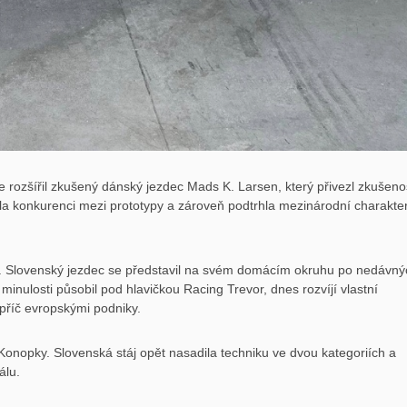
 rozšířil zkušený dánský jezdec Mads K. Larsen, který přivezl zkušenos
la konkurenci mezi prototypy a zároveň podtrhla mezinárodní charakte
a. Slovenský jezdec se představil na svém domácím okruhu po nedávný
minulosti působil pod hlavičkou Racing Trevor, dnes rozvíjí vlastní
apříč evropskými podniky.
onopky. Slovenská stáj opět nasadila techniku ve dvou kategoriích a
álu.