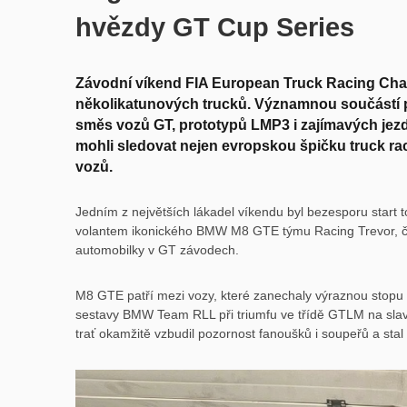
hvězdy GT Cup Series
Závodní víkend FIA European Truck Racing Cham
několikatunových trucků. Významnou součástí p
směs vozů GT, prototypů LMP3 i zajímavých jezd
mohli sledovat nejen evropskou špičku truck raci
vozů.
Jedním z největších lákadel víkendu byl bezesporu start
volantem ikonického BMW M8 GTE týmu Racing Trevor, čí
automobilky v GT závodech.
M8 GTE patří mezi vozy, které zanechaly výraznou stopu
sestavy BMW Team RLL při triumfu ve třídě GTLM na slav
trať okamžitě vzbudil pozornost fanoušků i soupeřů a sta