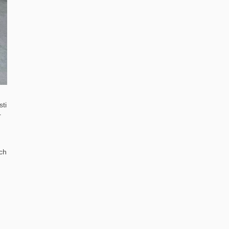
ti
r
ch