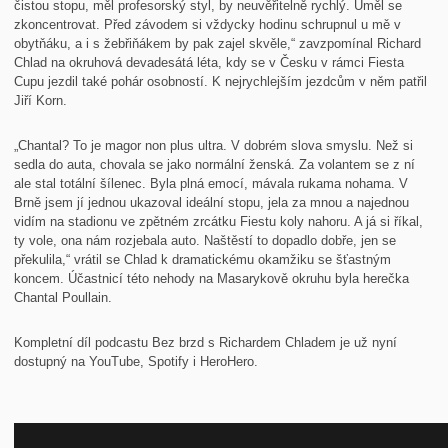
čistou stopu, měl profesorský styl, by neuvěřitelně rychlý. Uměl se
zkoncentrovat. Před závodem si vždycky hodinu schrupnul u mě v
obytňáku, a i s žebřiňákem by pak zajel skvěle,“ zavzpomínal Richard
Chlad na okruhová devadesátá léta, kdy se v Česku v rámci Fiesta
Cupu jezdil také pohár osobností. K nejrychlejším jezdcům v něm patřil
Jiří Korn.
„Chantal? To je magor non plus ultra. V dobrém slova smyslu. Než si
sedla do auta, chovala se jako normální ženská. Za volantem se z ní
ale stal totální šílenec. Byla plná emocí, mávala rukama nohama. V
Brně jsem jí jednou ukazoval ideální stopu, jela za mnou a najednou
vidím na stadionu ve zpětném zrcátku Fiestu koly nahoru. A já si říkal,
ty vole, ona nám rozjebala auto. Naštěstí to dopadlo dobře, jen se
překulila,“ vrátil se Chlad k dramatickému okamžiku se šťastným
koncem. Účastnicí této nehody na Masarykově okruhu byla herečka
Chantal Poullain.
Kompletní díl podcastu Bez brzd s Richardem Chladem je už nyní
dostupný na YouTube, Spotify i HeroHero.