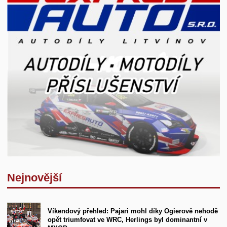
Nejnovější
Víkendový přehled: Pajari mohl díky Ogierově nehodě
opět triumfovat ve WRC, Herlings byl dominantní v