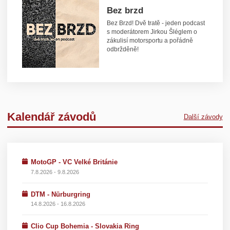
Bez brzd
Bez Brzd! Dvě tratě - jeden podcast
s moderátorem Jirkou Šléglem o
zákulisí motorsportu a pořádně
odbržděně!
Kalendář závodů
Další závody
MotoGP - VC Velké Británie
7.8.2026 - 9.8.2026
DTM - Nürburgring
14.8.2026 - 16.8.2026
Clio Cup Bohemia - Slovakia Ring