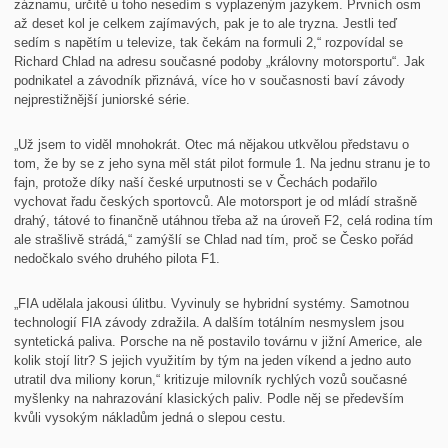
záznamu, určitě u toho nesedím s vyplazeným jazykem. Prvních osm
až deset kol je celkem zajímavých, pak je to ale tryzna. Jestli teď
sedím s napětím u televize, tak čekám na formuli 2,“ rozpovídal se
Richard Chlad na adresu současné podoby „královny motorsportu“. Jak
podnikatel a závodník přiznává, více ho v současnosti baví závody
nejprestižnější juniorské série.
„Už jsem to viděl mnohokrát. Otec má nějakou utkvělou představu o
tom, že by se z jeho syna měl stát pilot formule 1. Na jednu stranu je to
fajn, protože díky naší české urputnosti se v Čechách podařilo
vychovat řadu českých sportovců. Ale motorsport je od mládí strašně
drahý, tátové to finančně utáhnou třeba až na úroveň F2, celá rodina tím
ale strašlivě strádá,“ zamýšlí se Chlad nad tím, proč se Česko pořád
nedočkalo svého druhého pilota F1.
„FIA udělala jakousi úlitbu. Vyvinuly se hybridní systémy. Samotnou
technologií FIA závody zdražila. A dalším totálním nesmyslem jsou
syntetická paliva. Porsche na ně postavilo továrnu v jižní Americe, ale
kolik stojí litr? S jejich využitím by tým na jeden víkend a jedno auto
utratil dva miliony korun,“ kritizuje milovník rychlých vozů současné
myšlenky na nahrazování klasických paliv. Podle něj se především
kvůli vysokým nákladům jedná o slepou cestu.