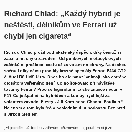
Historie
Richard Chlad: „Každý hybrid je
Kontakt
neštěstí, dělníkům ve Ferrari už
chybí jen cigareta“
Richard Chlad prožil podnikatelský úspěch, díky čemuž si
začal plnit sny o závodění. Od punkových motocyklových
začátků si prošlapal cestu až za volant na okruhy. Na českou
scénu i díky němu pronikly krásné speciály Ferrari F430 GT2
či Audi R8 LMS Ultra. Dnes ho ale mnozí vnímají jako ostrého
glosátora veřejného dění. Co ho šokovalo při návštěvě
továrny Ferrari? Proč se legendární italské značce nedaří v
F1? Co je špatně na hybridech a kdo byl rychlejší za
volantem závodní Fiesty - Jiří Korn nebo Chantal Poullain?
Nejenom o tom byla řeč v posledním dílu podcastu Bez brzd
s Jirkou Šléglem.
„Ef jedničku už trochu vzdávám, přiznávám se, pouštím si ji ze