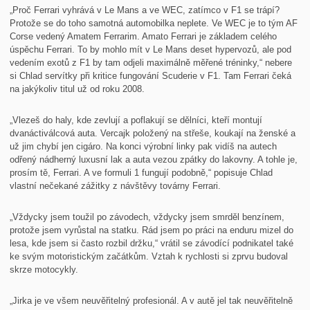
„Proč Ferrari vyhrává v Le Mans a ve WEC, zatímco v F1 se trápí?
Protože se do toho samotná automobilka neplete. Ve WEC je to tým AF
Corse vedený Amatem Ferrarim. Amato Ferrari je základem celého
úspěchu Ferrari. To by mohlo mít v Le Mans deset hypervozů, ale pod
vedením exotů z F1 by tam odjeli maximálně měřené tréninky,“ nebere
si Chlad servítky při kritice fungování Scuderie v F1. Tam Ferrari čeká
na jakýkoliv titul už od roku 2008.
„Vlezeš do haly, kde zevlují a poflakují se dělníci, kteří montují
dvanáctiválcová auta. Vercajk položený na střeše, koukají na ženské a
už jim chybí jen cigáro. Na konci výrobní linky pak vidíš na autech
odřený nádherný luxusní lak a auta vezou zpátky do lakovny. A tohle je,
prosím tě, Ferrari. A ve formuli 1 fungují podobně,“ popisuje Chlad
vlastní nečekané zážitky z návštěvy továrny Ferrari.
„Vždycky jsem toužil po závodech, vždycky jsem smrděl benzínem,
protože jsem vyrůstal na statku. Rád jsem po práci na enduru mizel do
lesa, kde jsem si často rozbil držku,“ vrátil se závodící podnikatel také
ke svým motoristickým začátkům. Vztah k rychlosti si zprvu budoval
skrze motocykly.
„Jirka je ve všem neuvěřitelný profesionál. A v autě jel tak neuvěřitelně