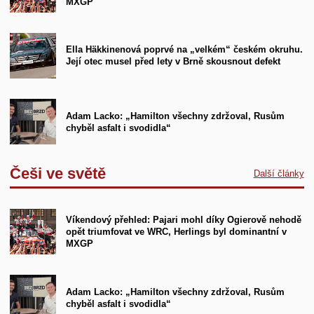
MXGP
Ella Häkkinenová poprvé na „velkém“ českém okruhu.
Její otec musel před lety v Brně skousnout defekt
Adam Lacko: „Hamilton všechny zdržoval, Rusům
chyběl asfalt i svodidla“
Češi ve světě
Další články
Víkendový přehled: Pajari mohl díky Ogierově nehodě
opět triumfovat ve WRC, Herlings byl dominantní v
MXGP
Adam Lacko: „Hamilton všechny zdržoval, Rusům
chyběl asfalt i svodidla“