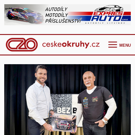
MENU
Homepage
Češi ve světě
GT Cup Series
TCR Eastern Europe
F4 CEZ
Clio Cup Bohemia
Ostatní