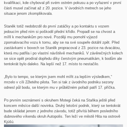
kvalifikaci, kde chyboval při svém ostrém pokusu a po vyřazení v první
části musel začínat až z 20. pozice. V úvodních metrech se jeho
situace jenom zkomplikovala.
Staněk totiž nedobrzdil do první zatáčky a po kontaktu s vozem
jedoucím před ním si poškodil přední křídlo. Propadl se na chvost a
mířil k mechanikům pro nové. Později mu pomohl výjezd
zpomalovacího vozu k tomu, aby se na své soupeře dotáhl zpět. Před
zastávkami v boxech se Staněk propracoval z 23. pozice na dvacátou,
která mu patřila i po vlastní návštěvě mechaniků. V závěrečných kolech
se sice opět prodíral dopředu díky čerstvým pneumatikám, k bodům ale
tentokrát bylo daleko. Na lepší než 17. místo to nestačilo.
„Bylo to tempo, se kterým jsem mohl mířit za lepším výsledkem,“
mrzelo v cíli 22letého pilota. Ten si tak z úvodního podniku sezony
odnesl půl bodu, se kterým mu v průběžném pořadí patří 17. příčka.
Po prvním seznámení s okruhem Motegi čeká na Staňka ještě před
koncem měsíce další novinka. Druhý letošní podnik, který se tentokrát
bude skládat jenom z jednoho závodu, totiž přivítá během posledního
dubnového víkendu okruh Autopolis. Ten leží ve městě Hita na ostrově
Kjúšú.