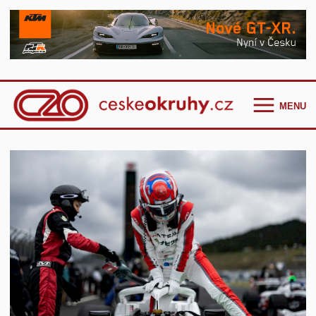
MENU
Homepage
Češi ve světě
GT Cup Series
TCR Eastern Europe
F4 CEZ
Clio Cup Bohemia
Ostatní