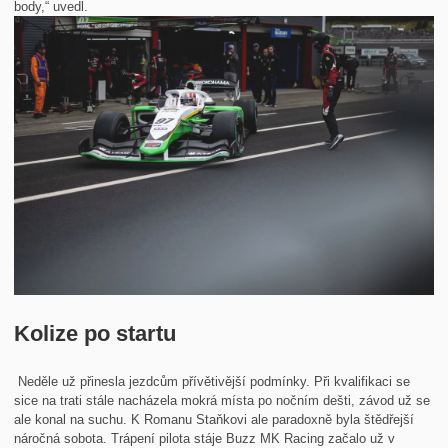
body,“ uvedl.
Kolize po startu
Neděle už přinesla jezdcům přívětivější podmínky. Při kvalifikaci se
sice na trati stále nacházela mokrá místa po nočním dešti, závod už se
ale konal na suchu. K Romanu Staňkovi ale paradoxně byla štědřejší
náročná sobota. Trápení pilota stáje Buzz MK Racing začalo už v