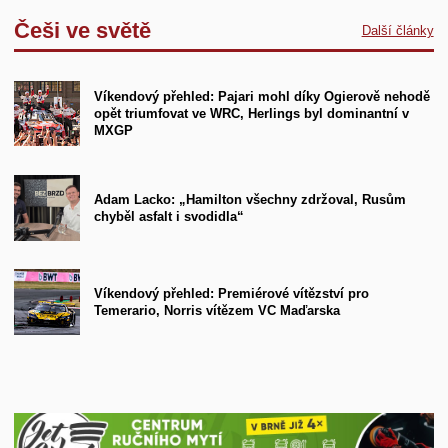
Češi ve světě
Další články
Víkendový přehled: Pajari mohl díky Ogierově nehodě
opět triumfovat ve WRC, Herlings byl dominantní v
MXGP
Adam Lacko: „Hamilton všechny zdržoval, Rusům
chyběl asfalt i svodidla“
Víkendový přehled: Premiérové vítězství pro
Temerario, Norris vítězem VC Maďarska