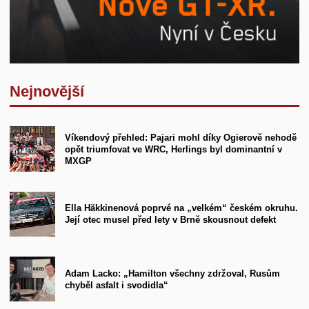
Nejnovější
Víkendový přehled: Pajari mohl díky Ogierově nehodě
opět triumfovat ve WRC, Herlings byl dominantní v
MXGP
Ella Häkkinenová poprvé na „velkém“ českém okruhu.
Její otec musel před lety v Brně skousnout defekt
Adam Lacko: „Hamilton všechny zdržoval, Rusům
chyběl asfalt i svodidla“