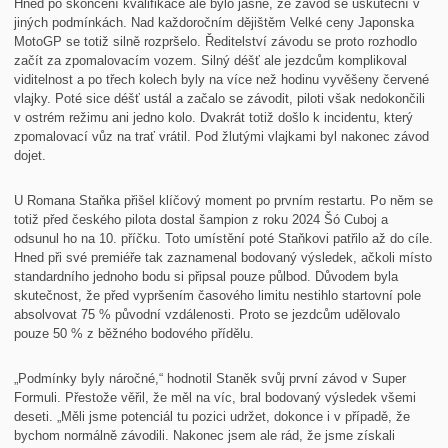
Hned po skončení kvalifikace ale bylo jasné, že závod se uskuteční v
jiných podmínkách. Nad každoročním dějištěm Velké ceny Japonska
MotoGP se totiž silně rozpršelo. Ředitelství závodu se proto rozhodlo
začít za zpomalovacím vozem. Silný déšť ale jezdcům komplikoval
viditelnost a po třech kolech byly na více než hodinu vyvěšeny červené
vlajky. Poté sice déšť ustál a začalo se závodit, piloti však nedokončili
v ostrém režimu ani jedno kolo. Dvakrát totiž došlo k incidentu, který
zpomalovací vůz na trať vrátil. Pod žlutými vlajkami byl nakonec závod
dojet.
U Romana Staňka přišel klíčový moment po prvním restartu. Po něm se
totiž před českého pilota dostal šampion z roku 2024 Šó Cuboj a
odsunul ho na 10. příčku. Toto umístění poté Staňkovi patřilo až do cíle.
Hned při své premiéře tak zaznamenal bodovaný výsledek, ačkoli místo
standardního jednoho bodu si připsal pouze půlbod. Důvodem byla
skutečnost, že před vypršením časového limitu nestihlo startovní pole
absolvovat 75 % původní vzdálenosti. Proto se jezdcům udělovalo
pouze 50 % z běžného bodového přídělu.
„Podmínky byly náročné,“ hodnotil Staněk svůj první závod v Super
Formuli. Přestože věřil, že měl na víc, bral bodovaný výsledek všemi
deseti. „Měli jsme potenciál tu pozici udržet, dokonce i v případě, že
bychom normálně závodili. Nakonec jsem ale rád, že jsme získali