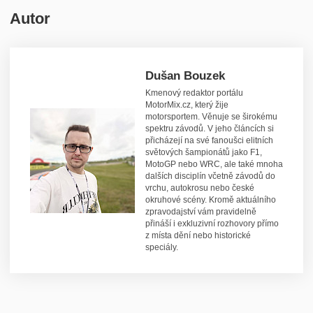
Autor
Dušan Bouzek
Kmenový redaktor portálu
MotorMix.cz, který žije
motorsportem. Věnuje se širokému
spektru závodů. V jeho článcích si
přicházejí na své fanoušci elitních
světových šampionátů jako F1,
MotoGP nebo WRC, ale také mnoha
dalších disciplín včetně závodů do
vrchu, autokrosu nebo české
okruhové scény. Kromě aktuálního
zpravodajství vám pravidelně
přináší i exkluzivní rozhovory přímo
z místa dění nebo historické
speciály.