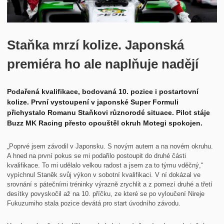
Historie
Kontakt
Staňka mrzí kolize. Japonská
premiéra ho ale naplňuje nadějí
Podařená kvalifikace, bodovaná 10. pozice i postartovní
kolize. První vystoupení v japonské Super Formuli
přichystalo Romanu Staňkovi různorodé situace. Pilot stáje
Buzz MK Racing přesto opouštěl okruh Motegi spokojen.
„Poprvé jsem závodil v Japonsku. S novým autem a na novém okruhu.
A hned na první pokus se mi podařilo postoupit do druhé části
kvalifikace. To mi udělalo velkou radost a jsem za to týmu vděčný,“
vypíchnul Staněk svůj výkon v sobotní kvalifikaci. V ní dokázal ve
srovnání s pátečními tréninky výrazně zrychlit a z pomezí druhé a třetí
desítky povyskočil až na 10. příčku, ze které se po vyloučení Nireje
Fukuzumiho stala pozice devátá pro start úvodního závodu.